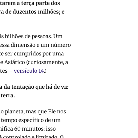
tarem a terça parte dos
ra de duzentos milhões; e
s bilhões de pessoas. Um
 dessa dimensão e um número
te ser cumpridos por uma
e Asiático (curiosamente, a
ates –
versículo 14
.)
 da tentação que há de vir
terra.
o planeta, mas que Ele nos
m tempo específico de um
ifica 60 minutos; isso
á controlado e limitado. O