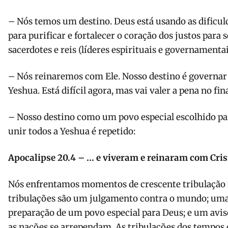
– Nós temos um destino. Deus está usando as dificul
para purificar e fortalecer o coração dos justos par
sacerdotes e reis (líderes espirituais e governamentai
– Nós reinaremos com Ele. Nosso destino é governar
Yeshua. Está difícil agora, mas vai valer a pena no fina
– Nosso destino como um povo especial escolhido p
unir todos a Yeshua é repetido:
Apocalipse 20.4 – … e viveram e reinaram com Cris
Nós enfrentamos momentos de crescente tribulação 
tribulações são um julgamento contra o mundo; uma 
preparação de um povo especial para Deus; e um avis
as nações se arrependam. As tribulações dos tempo