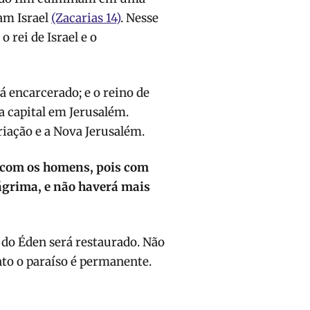
am Israel
(Zacarias 14)
. Nesse
 rei de Israel e o
 encarcerado; e o reino de
a capital em Jerusalém.
iação e a Nova Jerusalém.
s com os homens, pois com
lágrima, e não haverá mais
 do Éden será restaurado. Não
nto o paraíso é permanente.