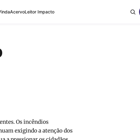
Vinda
Acervo
Leitor Impacto
o
entes. Os incêndios
inuam exigindo a atenção dos
a a pressionar os cidadãos