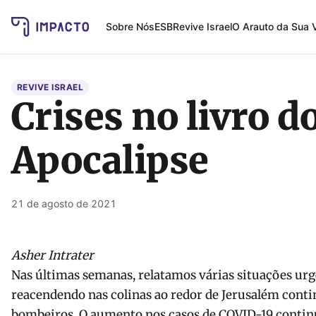
Sobre Nós
ESB
Revive Israel
O Arauto da Sua 
REVIVE ISRAEL
Crises no livro d
Apocalipse
21 de agosto de 2021
Asher Intrater
Nas últimas semanas, relatamos várias situações urg
reacendendo nas colinas ao redor de Jerusalém cont
bombeiros. O aumento nos casos de COVID-19 continu