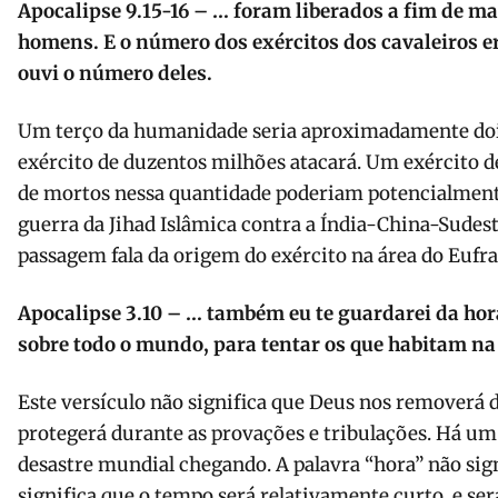
Apocalipse 9.15-16 – … foram liberados a fim de ma
homens. E o número dos exércitos dos cavaleiros e
ouvi o número deles.
Um terço da humanidade seria aproximadamente doi
exército de duzentos milhões atacará. Um exército
de mortos nessa quantidade poderiam potencialmen
guerra da Jihad Islâmica contra a Índia-China-Sudest
passagem fala da origem do exército na área do Eufr
Apocalipse 3.10 – … também eu te guardarei da hora
sobre todo o mundo, para tentar os que habitam na 
Este versículo não significa que Deus nos removerá d
protegerá durante as provações e tribulações. Há u
desastre mundial chegando. A palavra “hora” não sign
significa que o tempo será relativamente curto, e ser