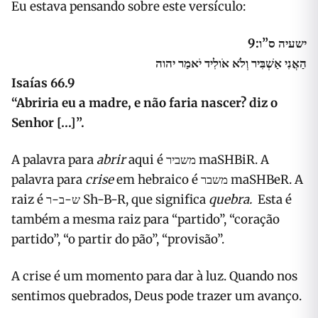
Eu estava pensando sobre este versículo:
ישעיה ס”ו:9
הַאֲנִי אַשְׁבִּיר וְלֹא אֹולִיד יֹאמַר יהוה
Isaías 66.9
“Abriria eu a madre, e não faria nascer? diz o
Senhor […]”.
A palavra para
abrir
aqui é
משביר
maSHBiR. A
palavra para
crise
em hebraico é
משבר
maSHBeR. A
raiz é
ש-ב-ר
Sh-B-R, que significa
quebra.
Esta é
também a mesma raiz para “partido”, “coração
partido”, “o partir do pão”, “provisão”.
A crise é um momento para dar à luz. Quando nos
sentimos quebrados, Deus pode trazer um avanço.