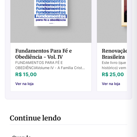
Fundamentos Para Fé e
Renovação na 
Obediência - Vol. IV
Brasileira
FUNDAMENTOS PARA FÉ E
Este livro (que na v
OBEDIÊNCIAVolume IV - A Família Cristã
histórico) vem pree
Destruídos os fundamentos, que poderá
história dos evangél
R$ 15,00
R$ 25,00
fazer o justo? Salmos 11.3 Temos o prazer
um período extremam
de apresentar es...
Ver na loja
Ver na loja
Continue lendo