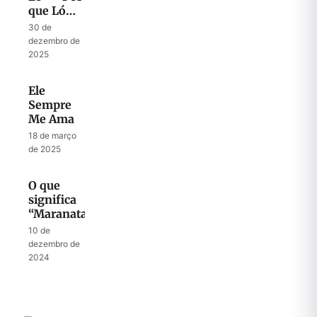
que Ló
Demorou?”
30 de
dezembro de
2025
Ele
Sempre
Me Ama
18 de março
de 2025
O que
significa
“Maranata”?
10 de
dezembro de
2024