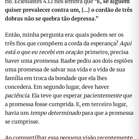
fio. Eclesiastes 4.12 nos lembra que
“E, se alguém
quiser prevalecer contra um, […] o cordão de três
dobras não se quebra tão depressa.”
Então, minha pergunta era: quais podem ser os
três fios que compõem a corda da esperança?
Aqui
está o que eu recebi em oração
: primeiro, precisa
haver uma
promessa.
Raabe pediu aos dois espiões
uma promessa de salvar sua vida e a vida de sua
família em troca da bondade que ela lhes
concedera. Em segundo lugar, deve haver
paciência
. Ela teve que esperar
pacientemente
que
a promessa fosse cumprida. E, em terceiro lugar,
havia um
tempo determinado
para que a promessa
se cumprisse.
Ao compartilhar essa pequena visão recentemente,