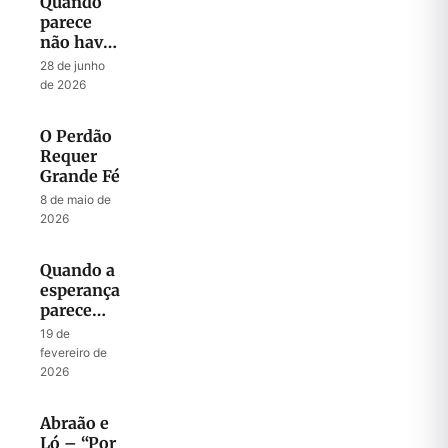
Quando
parece
não haver
mais
28 de junho
Esperança
de 2026
O Perdão
Requer
Grande Fé
8 de maio de
2026
Quando a
esperança
parece
perdida
19 de
fevereiro de
2026
Abraão e
Ló – “Por