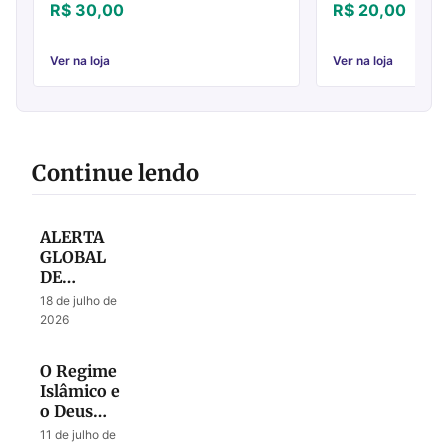
anos do ministério de literatura, iniciado
poderoso avivament
R$ 30,00
R$ 20,00
por John Walker e sua família: A pa...
carismática. Esta ch
ele ...
Ver na loja
Ver na loja
Continue lendo
ALERTA
GLOBAL
DE
ORAÇÃO
18 de julho de
– Julho
2026
2026
O Regime
Islâmico e
o Deus
que
11 de julho de