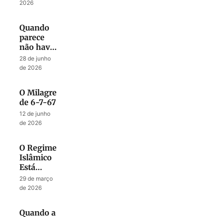
Liberta
2026
Quando
parece
não haver
mais
28 de junho
Esperança
de 2026
O Milagre
de 6-7-67
12 de junho
de 2026
O Regime
Islâmico
Está
Dividido
29 de março
Contra Si
de 2026
Mesmo?
Quando a