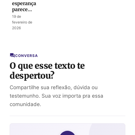
esperança
parece
perdida
19 de
fevereiro de
2026
CONVERSA
O que esse texto te
despertou?
Compartilhe sua reflexão, dúvida ou
testemunho. Sua voz importa pra essa
comunidade.