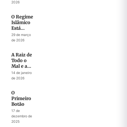
do
2026
Messias
O Regime
Islâmico
Está
Dividido
29 de março
Contra Si
de 2026
Mesmo?
A Raiz de
Todo o
Mal e a
Chave
14 de janeiro
para Todo
de 2026
Sucesso
O
Primeiro
Botão
17 de
dezembro de
2025