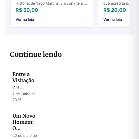
História, de Yago Martins, um convite à fé
que acredita na Bíbl
renovada e reflexão profunda. Compre já!
cumpriu todas as pro
R$ 50,00
R$ 20,00
dele nas Escrituras
que sim. ...
Ver na loja
Ver na loja
Continue lendo
Entre a
Visitação
e o
Julgamento:
2 de junho de
A
2026
Intercessão
de Abraão
Um Novo
e o
Homem:
Clamor
O
de
Mistério
Sodoma
20 de maio de