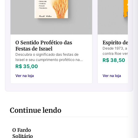
O Sentido Profético das
Espirito de Ad
Festas de Israel
Desde 1973, a Igrej
contra Roe versus W
Descubra o significado das festas de
Suprema Corte dos 
R$ 38,50
Israel e seu cumprimento profético na
aborto sob demanda 
história e na Igreja. Entenda os sinais e
R$ 35,00
Igreja recebe...
fortaleça sua fé hoje.
Ver na loja
Ver na loja
Continue lendo
O Fardo
Solitário