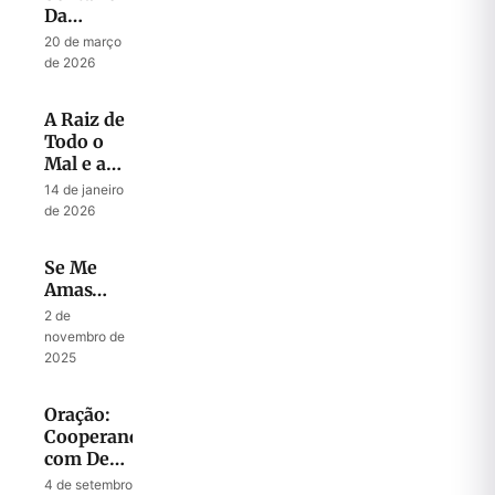
Da
Liderança
20 de março
de 2026
A Raiz de
Todo o
Mal e a
Chave
14 de janeiro
para Todo
de 2026
Sucesso
Se Me
Amas…
2 de
novembro de
2025
Oração:
Cooperando
com Deus
para
4 de setembro