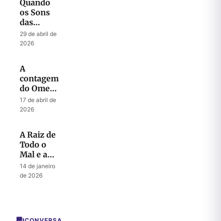
Quando
os Sons
das
Trombetas
29 de abril de
se
2026
Tornam
Um
A
contagem
do Omer
e a
17 de abril de
restauração
2026
de Israel
A Raiz de
Todo o
Mal e a
Chave
14 de janeiro
para Todo
de 2026
Sucesso
CONVERSA