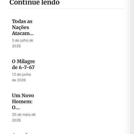
Continue lendo
Todas as
Nações
Atacam
Jerusalém
5 de julho de
2026
O Milagre
de 6-7-67
12 de junho
de 2026
Um Novo
Homem:
O
Mistério
20 de maio de
do
2026
Messias