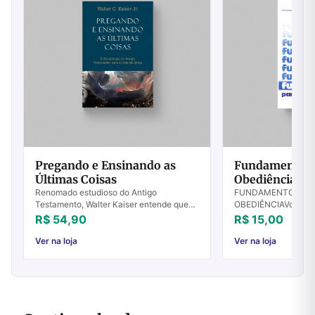
Pregando e Ensinando as
Fundamentos P
Últimas Coisas
Obediência - V
Renomado estudioso do Antigo
FUNDAMENTOS PAR
Testamento, Walter Kaiser entende que
OBEDIÊNCIAVolume IV
hoje esta parte da revelação é muito
Destruídos os funda
R$ 54,90
R$ 15,00
negligenciada no ensino e na pregação,
fazer o justo? Salmo
especialmente ...
de apresentar es...
Ver na loja
Ver na loja