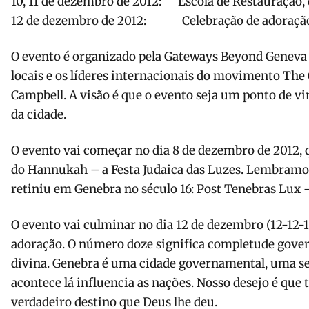
10, 11 de dezembro de 2012: Escola de Restauração, 
12 de dezembro de 2012: Celebração de adoração 
O evento é organizado pela Gateways Beyond Geneva
locais e os líderes internacionais do movimento The 
Campbell. A visão é que o evento seja um ponto de vi
da cidade.
O evento vai começar no dia 8 de dezembro de 2012,
do Hannukah – a Festa Judaica das Luzes. Lembramo
retiniu em Genebra no século 16: Post Tenebras Lux –
O evento vai culminar no dia 12 de dezembro (12-12-
adoração. O número doze significa completude gove
divina. Genebra é uma cidade governamental, uma se
acontece lá influencia as nações. Nosso desejo é que 
verdadeiro destino que Deus lhe deu.