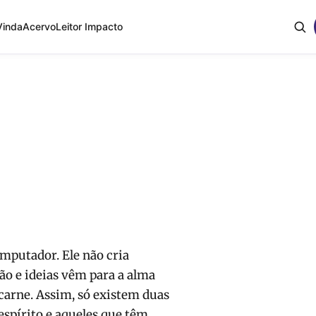
Vinda
Acervo
Leitor Impacto
putador. Ele não cria
o e ideias vêm para a alma
carne. Assim, só existem duas
spírito e aqueles que têm