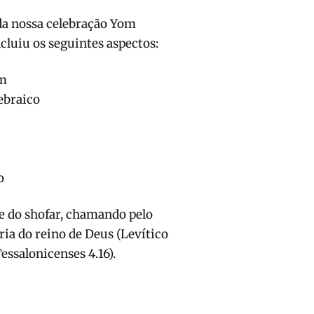
da nossa celebração Yom
ncluiu os seguintes aspectos:
ém
ebraico
o
 do shofar, chamando pelo
ria do reino de Deus (Levítico
 Tessalonicenses 4.16).