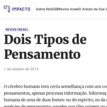
Sobre Nós
ESB
Revive Israel
O Arauto da Sua 
REVIVE ISRAEL
Dois Tipos de
Pensamento
1 de outubro de 2012
O cérebro humano tem certa semelhança com um com
pensamentos, apenas processa informação. Informaçã
humana de uma de duas fontes: ou do espírito, ou da 
espécies de pensamento: aqueles que têm origem no e