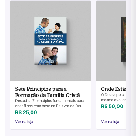
Sete Princípios para a
Onde Estás?
Formação da Família Cristã
O Deus que clama "O
mesmo que, em Crist
Descubra 7 princípios fundamentais para
para que possamos vo
R$ 50,00
criar filhos com base na Palavra de Deus.
"Lugar do Encontro" 
Aprenda com a experiência prática do
R$ 25,00
comunhão ...
autor.
Ver na loja
Ver na loja