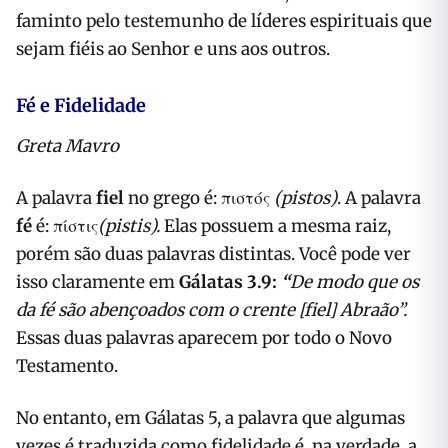
faminto pelo testemunho de líderes espirituais que
sejam fiéis ao Senhor e uns aos outros.
Fé e Fidelidade
Greta Mavro
A palavra
fiel
no grego é: πιστός
(pistos)
. A palavra
fé
é: πίστις
(pistis).
Elas possuem a mesma raiz,
porém são duas palavras distintas. Você pode ver
isso claramente em
Gálatas 3.9:
“
De modo que os
da fé são abençoados com o crente [fiel] Abraão”.
Essas duas palavras aparecem por todo o Novo
Testamento.
No entanto, em Gálatas 5, a palavra que algumas
vezes é traduzida como fidelidade é, na verdade, a