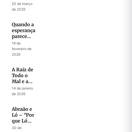
Liderança
20 de março
de 2026
Quando a
esperança
parece
perdida
19 de
fevereiro de
2026
A Raiz de
Todo o
Mal e a
Chave
14 de janeiro
para Todo
de 2026
Sucesso
Abraão e
Ló – “Por
que Ló
Demorou?”
30 de