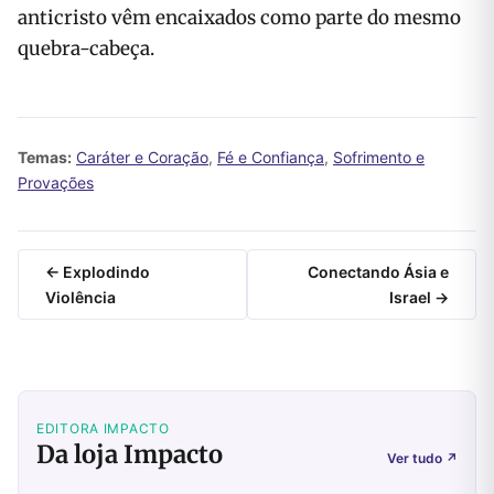
anticristo vêm encaixados como parte do mesmo
quebra-cabeça.
Temas:
Caráter e Coração
,
Fé e Confiança
,
Sofrimento e
Provações
← Explodindo
Conectando Ásia e
Violência
Israel →
EDITORA IMPACTO
Da loja Impacto
Ver tudo
↗