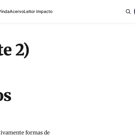
Vinda
Acervo
Leitor Impacto
te 2)
os
ativamente formas de