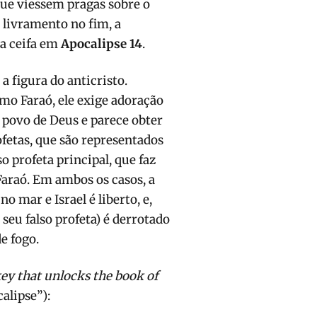
ue viessem pragas sobre o
 livramento no fim, a
a ceifa em
Apocalipse 14
.
a figura do anticristo.
o Faraó, ele exige adoração
 povo de Deus e parece obter
ofetas, que são representados
so profeta principal, que faz
araó. Em ambos os casos, a
o mar e Israel é liberto, e,
 seu falso profeta) é derrotado
de fogo.
key that unlocks the book of
alipse”):