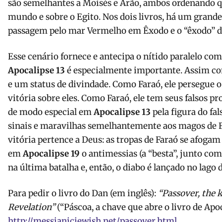
são semelhantes a Moisés e Arão, ambos ordenando q
mundo e sobre o Egito. Nos dois livros, há um grande
passagem pelo mar Vermelho em Êxodo e o “êxodo” d
Esse cenário fornece e antecipa o nítido paralelo com 
Apocalipse 13
é especialmente importante. Assim com
e um status de divindade. Como Faraó, ele persegue o
vitória sobre eles. Como Faraó, ele tem seus falsos pr
de modo especial em
Apocalipse 13
pela figura do fal
sinais e maravilhas semelhantemente aos magos de F
vitória pertence a Deus: as tropas de Faraó se afogam n
em
Apocalipse 19
o antimessias (a “besta”, junto com
na última batalha e, então, o diabo é lançado no lago 
Para pedir o livro do Dan (em inglês):
“Passover, the 
Revelation”
(“Páscoa, a chave que abre o livro de Apoc
http://
messianicjewish.net/passover.
html