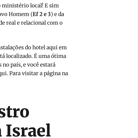
 ministério local! E sim
Novo Homem (
Ef 2 e 3
) e da
e real e relacional com o
nstalações do hotel aqui em
tá localizado. É uma ótima
 no país, e você estará
ui. Para visitar a página na
stro
 Israel