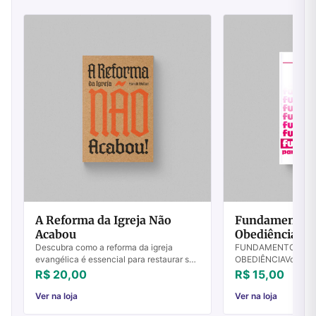
A Reforma da Igreja Não
Fundamentos P
Acabou
Obediência - Vo
Descubra como a reforma da igreja
FUNDAMENTOS PAR
evangélica é essencial para restaurar sua
OBEDIÊNCIAVolume I 
autoridade original. Transforme sua fé
Cristã Destruídos o
R$ 20,00
R$ 15,00
hoje!
poderá fazer o just
o prazer de apresen..
Ver na loja
Ver na loja