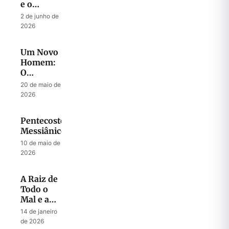
e o
Julgamento:
2 de junho de
A
2026
Intercessão
de Abraão
Um Novo
e o
Homem:
Clamor
O
de
Mistério
Sodoma
20 de maio de
do
2026
Messias
Pentecostes
Messiânico
10 de maio de
2026
A Raiz de
Todo o
Mal e a
Chave
14 de janeiro
para Todo
de 2026