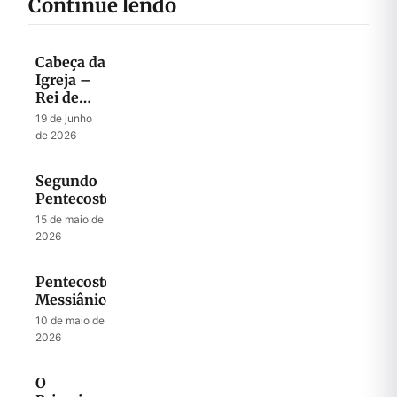
Continue lendo
Cabeça da
Igreja –
Rei de
Israel
19 de junho
de 2026
Segundo
Pentecostes
15 de maio de
2026
Pentecostes
Messiânico
10 de maio de
2026
O