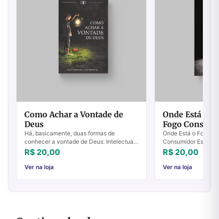
Como Achar a Vontade de
Onde Está o Fo
Deus
Fogo Consumi
Há, basicamente, duas formas de
Onde Está o Fogo? – 
conhecer a vontade de Deus: Intelectual
Consumidor Essa pro
ou emocionalmente. A primeira enfatiza a
versículo do Antigo
R$ 20,00
R$ 20,00
lógica da Palavra, sempre de forma
conhecida. Bem men
objetiva....
entretanto, é...
Ver na loja
Ver na loja