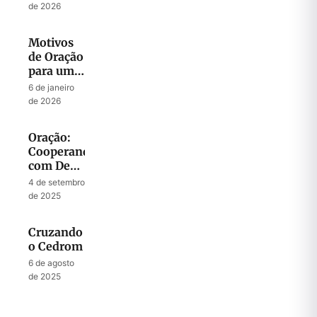
de 2026
Sodoma
Motivos
de Oração
para um
Ano Novo
6 de janeiro
de 2026
Oração:
Cooperando
com Deus
para
4 de setembro
Liberar
de 2025
Sua
Autoridade
Cruzando
na Terra
o Cedrom
6 de agosto
de 2025