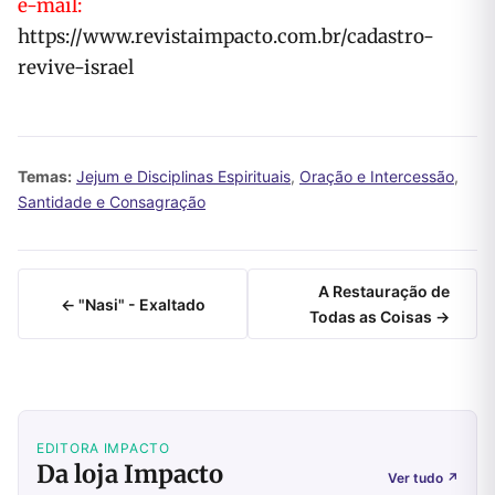
e-mail:
https://www.revistaimpacto.com.br/cadastro-
revive-israel
Temas:
Jejum e Disciplinas Espirituais
,
Oração e Intercessão
,
Santidade e Consagração
A Restauração de
← "Nasi" - Exaltado
Todas as Coisas →
EDITORA IMPACTO
Da loja Impacto
Ver tudo
↗