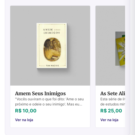
Amem Seus Inimigos
As Sete Aliança
"Vocês ouviram o que foi dito: 'Ame o seu
Esta série de livretos
próximo e odeie o seu inimigo'. Mas eu
de estudos ministra
lhes digo: Amem os seus inimigos e orem
na igreja em Rubiata
R$ 10,00
R$ 25,00
por aqueles que os perseguem, para q...
1984.Apropriado tant
Ver na loja
Ver na loja