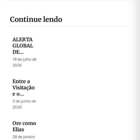
Continue lendo
ALERTA
GLOBAL
DE
ORAÇÃO
18 de julho de
– Julho
2026
2026
Entre a
Visitação
e o
Julgamento:
2 de junho de
A
2026
Intercessão
de Abraão
Ore como
e o
Elias
Clamor
de
28 de janeiro