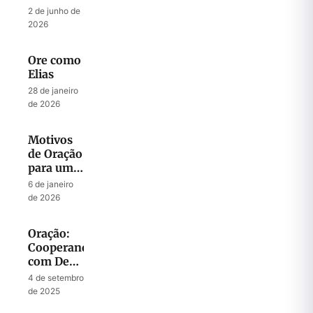
Julgamento:
2 de junho de
A
2026
Intercessão
de Abraão
Ore como
e o
Elias
Clamor
de
28 de janeiro
de 2026
Sodoma
Motivos
de Oração
para um
Ano Novo
6 de janeiro
de 2026
Oração:
Cooperando
com Deus
para
4 de setembro
Liberar
de 2025
Sua