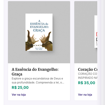
A Essência do Evangelho:
Coração Conve
Graça
CORAÇÃO CONVERT
INSPIRADO NA PAR
Explore a graça escandalosa de Deus e
PRÓDIGO Para nos re
R$ 35,00
sua profundidade. Compreenda a lei, o
viveu como se fosse
pecado e a salvação. Adquira já e
R$ 25,00
falou além ou aquém 
transforme sua fé!
Ver na loja
Ver na loja