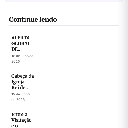
Continue lendo
ALERTA
GLOBAL
DE
ORAÇÃO
18 de julho de
– Julho
2026
2026
Cabeça da
Igreja –
Rei de
Israel
19 de junho
de 2026
Entre a
Visitação
e o