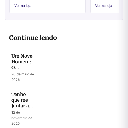
um período extremamente rico e abenço...
Ver na loja
Ver na loja
Continue lendo
Um Novo
Homem:
O
Mistério
20 de maio de
do
2026
Messias
Tenho
que me
Juntar a
uma
12 de
Congregação?
novembro de
2025