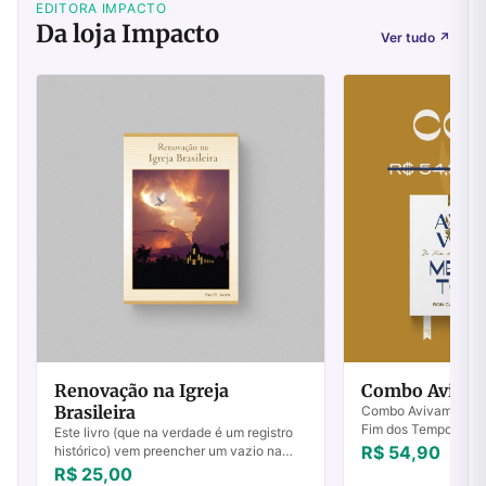
EDITORA IMPACTO
Da loja Impacto
Ver tudo
↗
Renovação na Igreja
Combo Avivame
Brasileira
Combo Avivamento e
Fim dos Tempos:Ness
Este livro (que na verdade é um registro
Cantor examina o que
R$ 54,90
histórico) vem preencher um vazio na
avivamento do fim d
história dos evangélicos no Brasil. Cobre
R$ 25,00
tudo i...