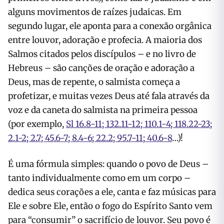
alguns movimentos de raízes judaicas. Em
segundo lugar, ele aponta para a conexão orgânica
entre louvor, adoração e profecia. A maioria dos
Salmos citados pelos discípulos – e no livro de
Hebreus – são canções de oração e adoração a
Deus, mas de repente, o salmista começa a
profetizar, e muitas vezes Deus até fala através da
voz e da caneta do salmista na primeira pessoa
(por exemplo,
Sl
16.8-11; 132.11-12; 110.1-4; 118.22-23;
2.1-2; 2.7; 45.6-7; 8.4-6; 22.2; 95.7-11;
40.6-8
…)!
É uma fórmula simples: quando o povo de Deus –
tanto individualmente como em um corpo –
dedica seus corações a ele, canta e faz músicas para
Ele e sobre Ele, então o fogo do Espírito Santo vem
para “consumir” o sacrifício de louvor. Seu povo é