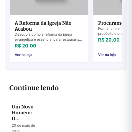
A Reforma da Igreja Não
Procuram-se S
Acabou
Formar um reino de 
propósito eterno m
Descubra como a reforma da igreja
sobre tão alto chama
R$ 20,00
evangélica é essencial para restaurar sua
agora? Reinar como,
autoridade original. Transforme sua fé
R$ 20,00
caminho para den...
hoje!
Ver na loja
Ver na loja
Continue lendo
Um Novo
Homem:
O
Mistério
20 de maio de
do
2026