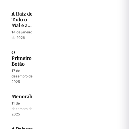
Messias
A Raiz de
Todo o
Mal e a
Chave
14 de janeiro
para Todo
de 2026
Sucesso
O
Primeiro
Botão
17 de
dezembro de
2025
Menorah
11 de
dezembro de
2025