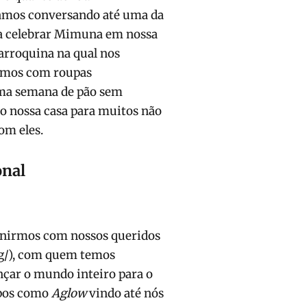
icamos conversando até uma da
ra celebrar Mimuna em nossa
arroquina na qual nos
timos com roupas
ma semana de pão sem
do nossa casa para muitos não
om eles.
onal
eunirmos com nossos queridos
g/), com quem temos
nçar o mundo inteiro para o
upos como
Aglow
vindo até nós