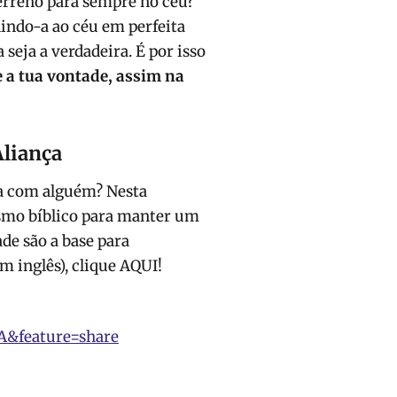
rreno para sempre no céu?
nindo-a ao céu em perfeita
seja a verdadeira. É por isso
e a tua vontade, assim na
Aliança
a com alguém? Nesta
smo bíblico para manter um
de são a base para
m inglês), clique AQUI!
&feature=share