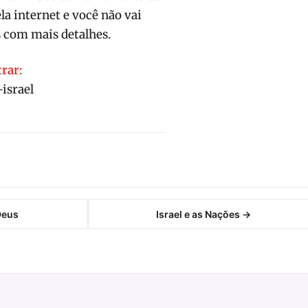
la internet e você não vai
s com mais detalhes.
trar:
israel
Deus
Israel e as Nações →