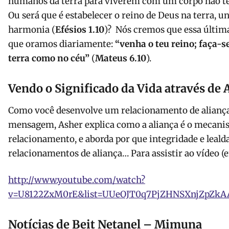
humanos da terra para viverem com um corpo não te
Ou será que é estabelecer o reino de Deus na terra, u
harmonia (
Efésios 1.10
)? Nós cremos que essa última 
que oramos diariamente:
“
venha o teu reino; faça-s
terra como no céu
”
(
Mateus 6.10
).
Vendo o Significado da Vida através de 
Como você desenvolve um relacionamento de alianç
mensagem, Asher explica como a aliança é o mecani
relacionamento, e aborda por que integridade e lealda
relacionamentos de aliança… Para assistir ao vídeo (e
http://www.youtube.com/watch?
v=U8122ZxM0rE&list=UUeOJT0q7PjZHNSXnjZpZkAA
Notícias de Beit Netanel – Mimuna