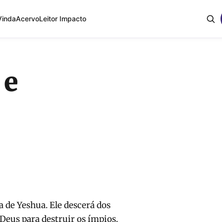
Vinda
Acervo
Leitor Impacto
 e
 de Yeshua. Ele descerá dos
 Deus para destruir os ímpios.