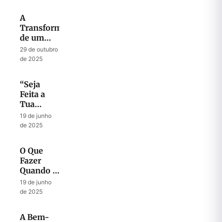
A
Transformação
de um
Fardo em
29 de outubro
Canção
de 2025
“Seja
Feita a
Tua
Vontade”
19 de junho
de 2025
O Que
Fazer
Quando a
Fornalha
19 de junho
Fica Cada
de 2025
Vez Mais
Quente?
A Bem-