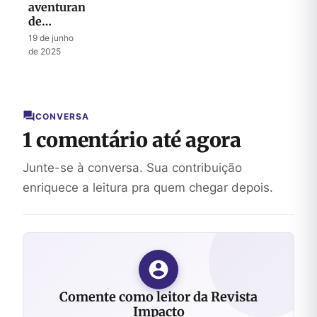
aventurança
de
Perseverar
19 de junho
durante a
de 2025
Tentação
CONVERSA
1 comentário até agora
Junte-se à conversa. Sua contribuição
enriquece a leitura pra quem chegar depois.
Comente como leitor da Revista
Impacto