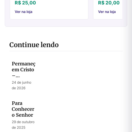
ministério como o fez nos dias de sua
uma pequena igreja n
R$ 25,00
R$ 20,00
encarnação. A práticada igreja em seu ...
de Nova York, nos E
anos. Até...
Ver na loja
Ver na loja
Continue lendo
Permaneça
em Cristo
–
Descubra
24 de junho
sua Força
de 2026
Nele
Para
Conhecer
o Senhor
29 de outubro
de 2025