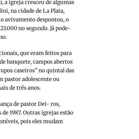
, a igreja cresceu de algumas
ni, na cidade de La Plata,
 o avivamento despontou, o
23.000 no segun­do. Já pode-
no.
ionais, que eram feitos para
de banque­te, campos abertos
rupos caseiros” no quintal das
m pastor adolescente ou
ais de três anos.
rança de pastor Dei- ros,
de 1987. Outras igrejas estão
­níveis, pois eles mudam