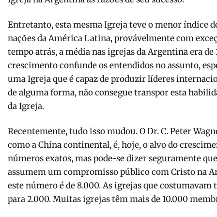
Entretanto, esta mesma Igreja teve o menor índice d
nações da América Latina, provávelmente com exceçã
tempo atrás, a média nas igrejas da Argentina era de
crescimento con­funde os entendidos no assunto, esp
uma Igreja que é capaz de produzir líderes inter­naci
de alguma forma, não consegue transpor esta habilid
da Igreja.
Recentemente, tudo isso mudou. O Dr. C. Peter Wagne
como a China continental, é, hoje, o alvo do crescimen
números exatos, mas pode-se dizer seguramente que 
assumem um com­promisso público com Cristo na Ar
este nú­mero é de 8.000. As igrejas que costumavam
para 2.000. Muitas igrejas têm mais de 10.000 memb