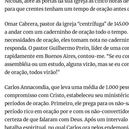
Nicolas, abre as portas da sua igreja às cinco horas d
para que crentes tenham um tempo de oração antes d
Omar Cabrera, pastor da igreja “centrífuga” de 145.
a andar com um caderninho de oração todo o tempo
necessidades de oração, eles tomam nota no cader­ni
res­ponda. O pastor Guilhermo Prein, líder de uma c
rapidamente em Buenos Aires, con­tou-me. “Se eu c
assembléia ou um estudo, alguns virão, mas se eu co
de oração, todos virão!”
Carlos Annacondia, que leva uma média de 1.000 pes
compromisso com Cristo, estabeleceu seu ministério
períodos de oração. Primeiro, ele prega para os não
período rico em oração por e com os não-convertido
certeza de que falaram com Deus. Após um interval
batalha espiritual, no qual Carlos ora pelos endemonia