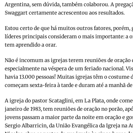
Argentina, sem dúvida, também cola­borou. A pregaç
Swaggart certamente acrescentou aos resultados.
Estou certo de que há muitos outros fatores, porém, g
líderes principais consideram o mais importante: a o
tem aprendido a orar.
Não é incomum as igrejas terem reuniões de oração d
especialmente na véspera de um feriado nacional. Vis
havia 13.000 pessoas! Muitas igrejas têm o costume d
começam sexta-feira à tarde e duram até a ma­nhã d
A igreja do pastor Scataglini, em La Plata, onde co
janeiro de 1983, tem reuniões de oração no porão, apó
jovens passam a maior parte da noite em oração e go
Sergio Albarricin, da União Evangélica da Igreja na A