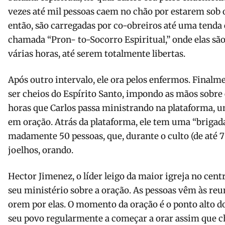
vezes até mil pessoas caem no chão por estarem sob o
então, são carregadas por co-obreiros até uma tenda 
chamada “Pron- to-Socorro Espiritual,” onde elas sã
várias horas, até serem totalmente libertas.
Após outro intervalo, ele ora pelos enfermos. Finalm
ser cheios do Espírito Santo, impondo as mãos sobre 
horas que Carlos passa ministrando na plata­forma, 
em oração. Atrás da plataforma, ele tem uma “brigad
madamente 50 pessoas, que, durante o culto (de até
joelhos, orando.
Hector Jimenez, o líder leigo da maior igreja no cent
seu ministério sobre a oração. As pessoas vêm às reu
orem por elas. O momento da oração é o ponto alto d
seu povo regularmente a começar a orar assim que c