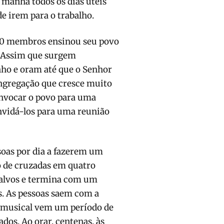
e manhã todos os dias úteis
e irem para o trabalho.
000 membros en­sinou seu povo
. Assim que surgem
nho e oram até que o Senhor
ongregação que cresce muito
onvocar o povo para uma
nvidá-los para uma reunião
soas por dia a fazerem um
 de cruza­das em quatro
-salvos e termina com um
s. As pessoas saem com a
o musical vem um período de
dos. Ao orar, cente­nas, às