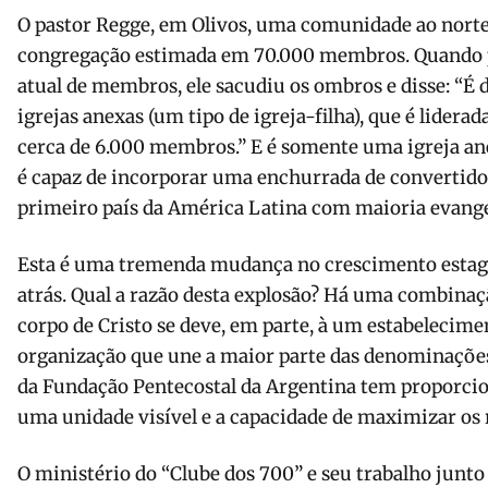
O pastor Regge, em Olivos, uma comunidade ao norte
congregação estimada em 70.000 membros. Quando 
atual de membros, ele sacudiu os ombros e disse: “É d
igrejas anexas (um tipo de igreja-filha), que é lidera
cerca de 6.000 membros.” E é somente uma igreja ane
é capaz de incorporar uma enchurrada de convertidos
primeiro país da América Latina com maioria evangé
Esta é uma tremenda mudança no crescimento estag
atrás. Qual a razão desta explosão? Há uma combinaçã
corpo de Cristo se deve, em parte, à um estabelecime
organiza­ção que une a maior parte das de­nominaçõe
da Fundação Pentecostal da Argen­tina tem proporcio
uma unidade visível e a capacidade de maximizar os 
O ministério do “Clube dos 700” e seu trabalho junto 