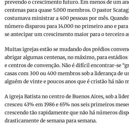
prevendo o cresci­mento futuro. Em menos de um ano
centenas para quase 5.000 membros. O pastor Scatagli
cos­tumava ministrar a 400 pessoas por mês. Quando
número disparou para 14.000 no primeiro ano e para 
se antecipar um cresci­mento maior para o terceiro a
Muitas igrejas estão se mudando dos prédios convenc
abrigar algumas centenas, no máximo, para estádios 
e centros de convenção. Não é difícil encontrar-se “g
casas com 300 ou 400 membros sob a liderança de u
alguém de vinte e poucos anos que é cristão há não m
A igreja Batista no centro de Buenos Aires, sob a lide
cresceu 43% em 1986 e 65% nos seis primeiros meses 
crescendo tão rapida­mente que não há números dispo
drasticamente de semana para semana.