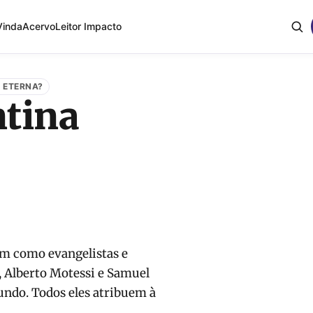
Vinda
Acervo
Leitor Impacto
A ETERNA?
ntina
em como evangelistas e
, Alberto Motessi e Samuel
undo. Todos eles atribuem à