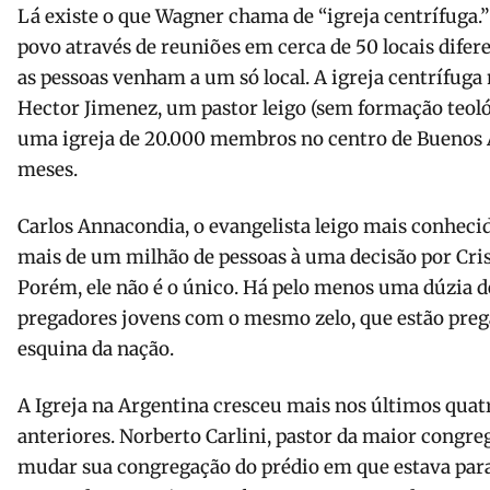
Lá existe o que Wagner chama de “igreja centrífuga.
povo através de reuniões em cerca de 50 locais difere
as pessoas ve­nham a um só local. A igreja centrífug
Hector Jimenez, um pastor leigo (sem forma­ção teológ
uma igreja de 20.000 membros no centro de Buenos 
meses.
Carlos Annacondia, o evangelista leigo mais conhecid
mais de um milhão de pessoas à uma decisão por Cri
Porém, ele não é o único. Há pelo menos uma dúzia d
prega­dores jovens com o mesmo zelo, que estão pre
esquina da nação.
A Igreja na Argentina cresceu mais nos últimos quat
anteriores. Norberto Carlini, pastor da maior congre
mudar sua congrega­ção do prédio em que estava par