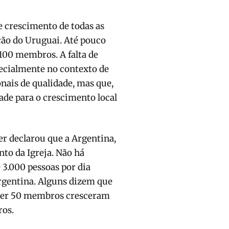
e crescimento de todas as
o do Uru­guai. Até pouco
 100 membros. A falta de
e­cialmente no contexto de
onais de qualidade, mas que,
ade para o crescimento local
r declarou que a Argentina,
to da Igre­ja. Não há
3.000 pessoas por dia
gentina. Alguns dizem que
 ter 50 membros cresce­ram
ros.