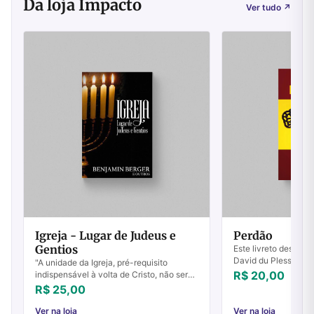
Da loja Impacto
Ver tudo
↗
Igreja - Lugar de Judeus e
Perdão
Gentios
Este livreto descrev
David du Plessis para
"A unidade da Igreja, pré-requisito
poderoso avivament
R$ 20,00
indispensável à volta de Cristo, não será
carismática. Esta ch
completa sem que dela façam parte os
R$ 25,00
ele ...
cristãos gentios e os judeus messiânicos"
...
Ver na loja
Ver na loja