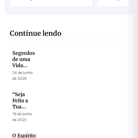
Continue lendo
Segredos
de uma
Vida
Abençoada
24 de junho
por Deus
de 2026
“Seja
Feita a
Tua
Vontade”
19 de junho
de 2025
O Espírito