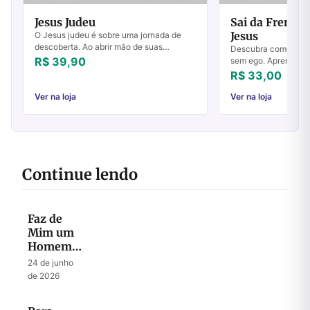
Jesus Judeu
Sai da Frente!
Jesus
O Jesus judeu é sobre uma jornada de
descoberta. Ao abrir mão de suas
Descubra como expre
tradições e se reconectar com a verdade,
R$ 39,90
sem ego. Aprenda o s
você descobrirá que o ensinamento de
para manifestar sua
R$ 33,00
Jesus gan...
Ver na loja
Ver na loja
Continue lendo
Faz de
Mim um
Homem
Segundo
24 de junho
o Teu
de 2026
Coração