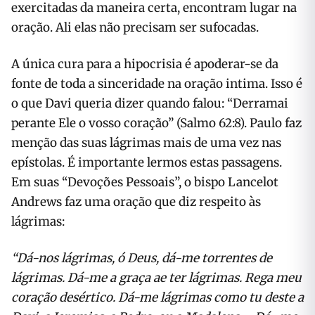
exercitadas da maneira certa, en­contram lugar na
oração. Ali elas não precisam ser sufocadas.
A única cura para a hipocrisia é apo­derar-se da
fonte de toda a sinceridade na oração intima. Isso é
o que Davi queria dizer quando falou: “Derramai
perante Ele o vosso coração” (Salmo 62:8). Paulo faz
menção das suas lágri­mas mais de uma vez nas
epístolas. É importante lermos estas passagens.
Em suas “Devoções Pessoais”, o bispo Lancelot
Andrews faz uma oração que diz respeito às
lágrimas:
“Dá-nos lágrimas, ó Deus, dá-me tor­rentes de
lágrimas. Dá-me a graça ae ter lágrimas. Rega meu
coração desértico. Dá-me lágrimas como tu deste a