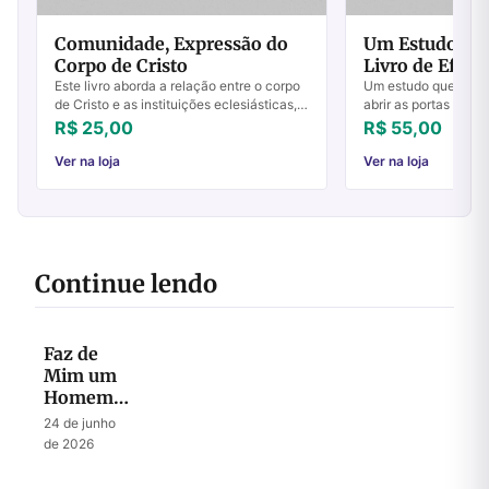
Comunidade, Expressão do
Um Estudo Mic
Corpo de Cristo
Livro de Efési
Este livro aborda a relação entre o corpo
Um estudo que serv
de Cristo e as instituições eclesiásticas,
abrir as portas par
numa tentativa de apresentar a ligação e
melhor deste livro m
R$ 25,00
R$ 55,00
a distinção entre ambos. No cen...
carta de Paulo aos 
para m...
Ver na loja
Ver na loja
Continue lendo
Faz de
Mim um
Homem
Segundo
24 de junho
o Teu
de 2026
Coração