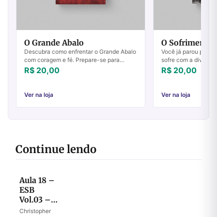
O Grande Abalo
O Sofrimento 
Descubra como enfrentar o Grande Abalo
Você já parou pra 
com coragem e fé. Prepare-se para
sofre com a divisã
tempos difíceis e mantenha a esperança
num Deus impessoal,
R$ 20,00
R$ 20,00
viva.
bem e do mal, acima
d...
Ver na loja
Ver na loja
Continue lendo
Aula 18 –
ESB
Vol.03 –
40º Ano
Christopher