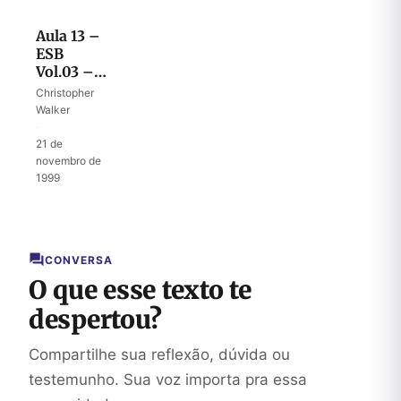
Contra os
Amorreus
Aula 13 –
ESB
Vol.03 –
40º Ano
Christopher
no
Walker
Deserto
·
IV – Os
21 de
Inimigos
novembro de
III
1999
CONVERSA
O que esse texto te
despertou?
Compartilhe sua reflexão, dúvida ou
testemunho. Sua voz importa pra essa