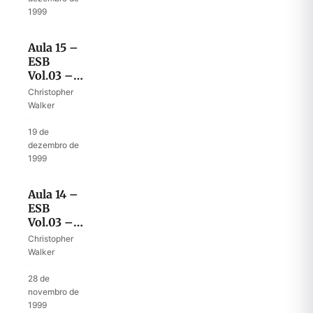
de Balaão
1999
Aula 15 –
ESB
Vol.03 –
40º Ano
Christopher
no
Walker
Deserto
·
VI – As
19 de
Duas
dezembro de
Armas de
1999
Balaão
Aula 14 –
ESB
Vol.03 –
40º Ano
Christopher
no
Walker
Deserto V
·
– Vitórias
28 de
nas
novembro de
Guerras
1999