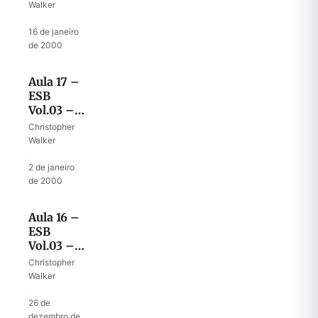
no
Walker
Deserto
·
IX – As
16 de janeiro
Duas
de 2000
Tribos e
Meia
Aula 17 –
ESB
Vol.03 –
40º Ano
Christopher
no
Walker
Deserto
·
VIII –
2 de janeiro
Recenseamento
de 2000
Aula 16 –
ESB
Vol.03 –
40º Ano
Christopher
no
Walker
Deserto
·
VII – As
26 de
Profecias
dezembro de