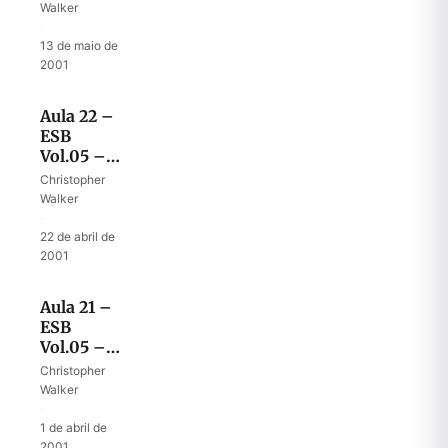
das duas
Walker
tribos e
·
meia
13 de maio de
2001
Aula 22 –
ESB
Vol.05 –
Fidelidade
Christopher
das duas
Walker
tribos e
·
meia
22 de abril de
2001
Aula 21 –
ESB
Vol.05 –
Cidades
Christopher
de
Walker
refúgio,
·
dos
1 de abril de
levitas
2001