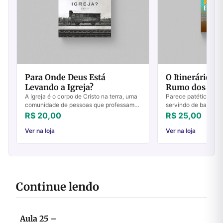
Para Onde Deus Está
O Itinerário de
Levando a Igreja?
Rumo dos Gen
A Igreja é o corpo de Cristo na terra, uma
Parece patético imag
comunidade de pessoas que professam
servindo de base par
sua fé em Jesus e buscam seguir seus
ministério como o fe
R$ 20,00
R$ 25,00
ensinamentos. Mas para onde Deus está
encarnação. A prátic
lev...
Ver na loja
Ver na loja
Continue lendo
Aula 25 –