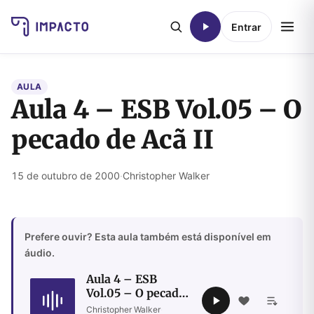
Entrar
AULA
Aula 4 – ESB Vol.05 – O
pecado de Acã II
15 de outubro de 2000
·
Christopher Walker
Prefere ouvir? Esta aula também está disponível em
áudio.
Aula 4 – ESB
Vol.05 – O pecado
de Acã II
Christopher Walker
·