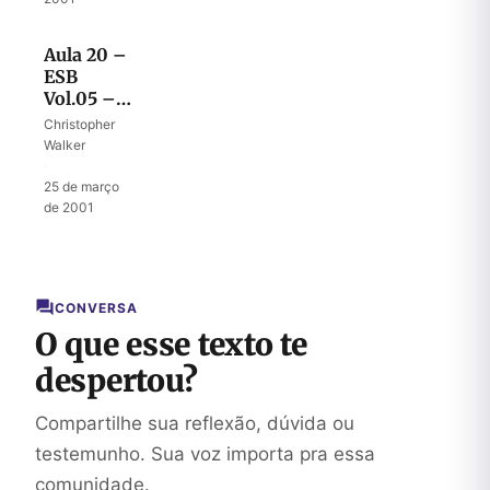
Aula 20 –
ESB
Vol.05 –
Herança
Christopher
de José
Walker
·
25 de março
de 2001
CONVERSA
O que esse texto te
despertou?
Compartilhe sua reflexão, dúvida ou
testemunho. Sua voz importa pra essa
comunidade.