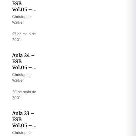
ESB
Vol.05 –
Despedida
Christopher
de Josué
Walker
II
·
27 de maio de
2001
Aula 24 –
ESB
Vol.05 –
Despedida
Christopher
de Josué I
Walker
·
20 de maio de
2001
Aula 23 –
ESB
Vol.05 –
O altar
Christopher