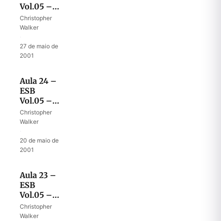
Vol.05 –
Despedida
Christopher
de Josué
Walker
II
·
27 de maio de
2001
Aula 24 –
ESB
Vol.05 –
Despedida
Christopher
de Josué I
Walker
·
20 de maio de
2001
Aula 23 –
ESB
Vol.05 –
O altar
Christopher
das duas
Walker