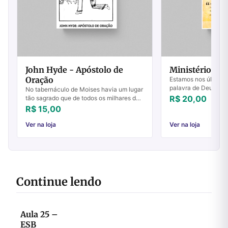
John Hyde - Apóstolo de
Ministério ao
Oração
Estamos nos últimos 
palavra de Deus ser
No tabernáculo de Moises havia um lugar
nunca antes pela bo
R$ 20,00
tão sagrado que de todos os milhares de
e seus propósitos se
Israel somente um único homem tinha
R$ 15,00
Terra....
permissão de entrar ali; e mesmo este
hom...
Ver na loja
Ver na loja
Continue lendo
Aula 25 –
ESB