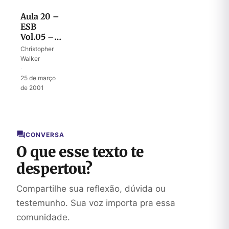
Aula 20 –
ESB
Vol.05 –
Herança
Christopher
de José
Walker
·
25 de março
de 2001
CONVERSA
O que esse texto te
despertou?
Compartilhe sua reflexão, dúvida ou
testemunho. Sua voz importa pra essa
comunidade.