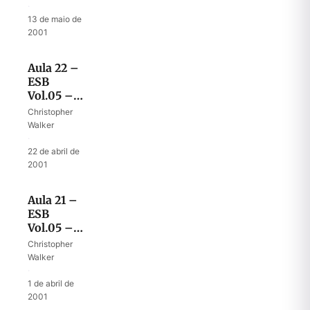
tribos e
·
meia
13 de maio de
2001
Aula 22 –
ESB
Vol.05 –
Fidelidade
Christopher
das duas
Walker
tribos e
·
meia
22 de abril de
2001
Aula 21 –
ESB
Vol.05 –
Cidades
Christopher
de
Walker
refúgio,
·
dos
1 de abril de
levitas
2001