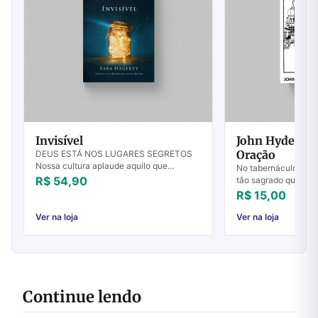
Invisível
John Hyde - A
Oração
DEUS ESTÁ NOS LUGARES SEGRETOS
Nossa cultura aplaude aquilo que
No tabernáculo de M
produzimos, aquilo que pode ser
R$ 54,90
tão sagrado que de 
quantificado, aquilo que postamos nas
Israel somente um ú
R$ 15,00
mídias sociais. Por iss...
permissão de entrar 
hom...
Ver na loja
Ver na loja
Continue lendo