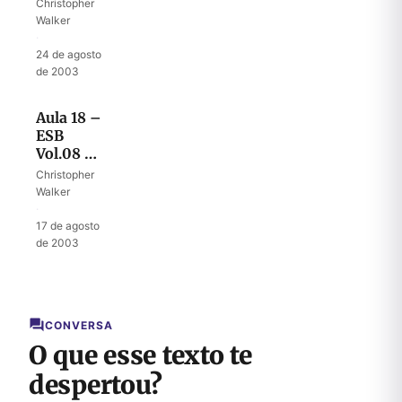
Como
Christopher
Deus fala
Walker
·
24 de agosto
de 2003
Aula 18 –
ESB
Vol.08 –
Deus
Christopher
chama
Walker
Samuel
·
17 de agosto
de 2003
CONVERSA
O que esse texto te
despertou?