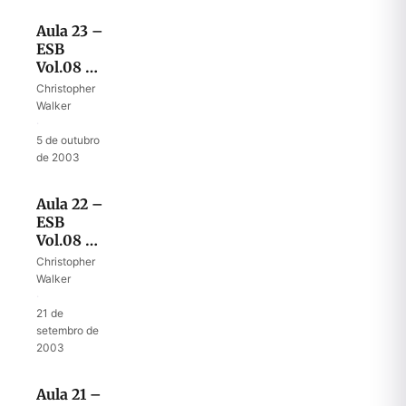
Aula 23 –
ESB
Vol.08 –
Deus
Christopher
confirma
Walker
o profeta
·
5 de outubro
de 2003
Aula 22 –
ESB
Vol.08 –
Entregando
Christopher
a palavra
Walker
profética
·
21 de
setembro de
2003
Aula 21 –