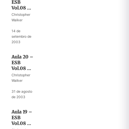
ESB
Vol.08 –
Conhecendo
Christopher
a
Walker
natureza
·
de Deus
14 de
setembro de
2003
Aula 20 –
ESB
Vol.08 –
A hora do
Christopher
juízo
Walker
·
31 de agosto
de 2003
Aula 19 –
ESB
Vol.08 –