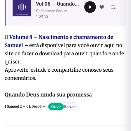
Vol.08 – Quando
Deus muda sua
Christopher Walker
·
promessa
1:00:52
O
Volume 8 – Nascimento e chamamento de
Samuel
– está disponível para você ouvir
aqui no
site ou fazer o download para ouvir quando e onde
quiser.
Aproveite, estude e compartilhe conosco seus
comentários.
Quando Deus muda sua promessa
Baixar
Ouvir
1 Samuel 2 – 01/06/03 –