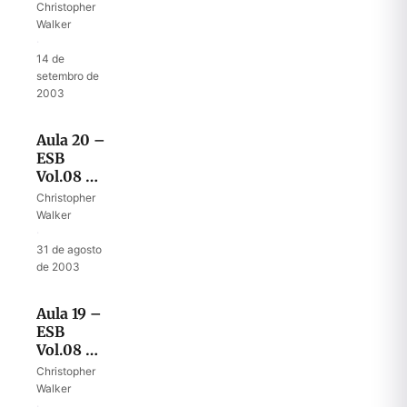
Conhecendo
Christopher
a
Walker
natureza
·
de Deus
14 de
setembro de
2003
Aula 20 –
ESB
Vol.08 –
A hora do
Christopher
juízo
Walker
·
31 de agosto
de 2003
Aula 19 –
ESB
Vol.08 –
Como
Christopher
Deus fala
Walker
·