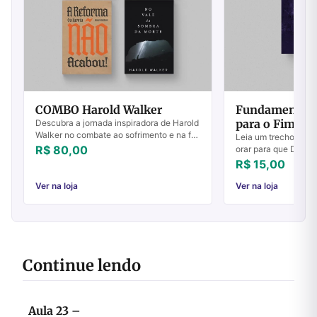
COMBO Harold Walker
Fundamentos 
para o Fim do
Descubra a jornada inspiradora de Harold
Walker no combate ao sofrimento e na fé
2
Leia um trecho do li
inabalável. Transforme sua vida cristã
R$ 80,00
orar para que Deus 
hoje!
drogas, da maldição
R$ 15,00
corrupção e traga a
Igreja no...
Ver na loja
Ver na loja
Continue lendo
Aula 23 –