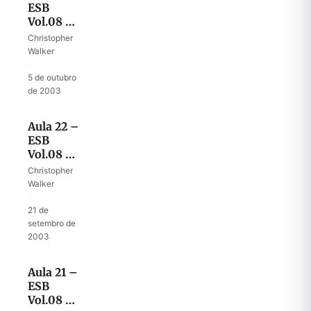
ESB
Vol.08 –
Deus
Christopher
confirma
Walker
o profeta
·
5 de outubro
de 2003
Aula 22 –
ESB
Vol.08 –
Entregando
Christopher
a palavra
Walker
profética
·
21 de
setembro de
2003
Aula 21 –
ESB
Vol.08 –