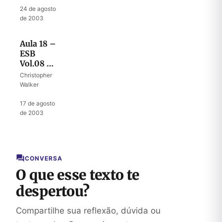
24 de agosto
de 2003
Aula 18 –
ESB
Vol.08 –
Deus
Christopher
chama
Walker
Samuel
·
17 de agosto
de 2003
CONVERSA
O que esse texto te
despertou?
Compartilhe sua reflexão, dúvida ou