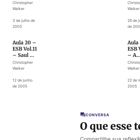
Lidando
justi
Christopher
Christ
com
Deus
Walker
Walker
maldições
julga
·
·
desc
3 de julho de
26 de 
2005
de 20
Aula 20 –
Aula 
ESB Vol.11
ESB V
– Saul –
– A
um líder
cave
Christopher
Christ
sem
de A
Walker
Walker
autoridade
·
·
12 de junho
22 de 
de 2005
2005
CONVERSA
O que esse t
Compartilhe sua reflex