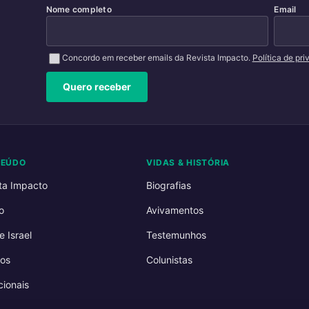
Nome completo
Email
Concordo em receber emails da Revista Impacto.
Política de pr
Quero receber
TEÚDO
VIDAS & HISTÓRIA
ta Impacto
Biografias
o
Avivamentos
e Israel
Testemunhos
os
Colunistas
ionais