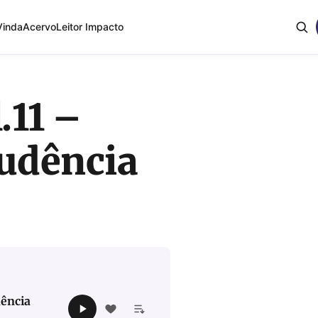
Vinda
Acervo
Leitor Impacto
.11 –
udência
dência