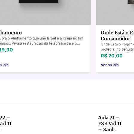
nhamento
Onde Está o Fo
Consumidor
bra o Alinhamento que une Israel e a Igreja no fim
empos. Viva a restauração da fé abraâmica e o
Onde Está o Fogo? –
mento profético.
49,90
profecia, no penúlt
bem conhecida. Bem
R$ 20,00
a loja
Ver na loja
 22 –
Aula 21 –
ol.11
ESB Vol.11
– Saul