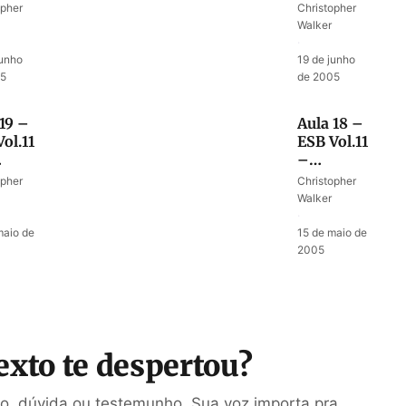
ça de
mata os
opher
Christopher
 em
sacerdotes
Walker
r
·
endentes
junho
19 de junho
05
de 2005
19 –
Aula 18 –
ol.11
ESB Vol.11
–
rna
Aprendendo
opher
Christopher
dulão
a
Walker
refugiar-
·
se em
maio de
15 de maio de
Deus
2005
exto te despertou?
ão, dúvida ou testemunho. Sua voz importa pra