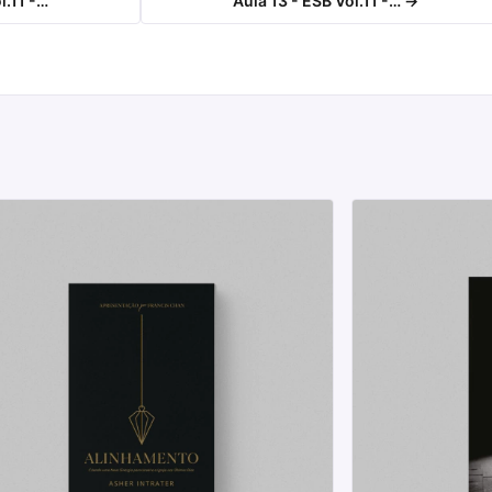
l.11 -…
Aula 13 - ESB Vol.11 -… →