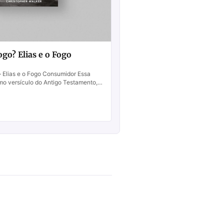
go? Elias e o Fogo
 Elias e o Fogo Consumidor Essa
imo versículo do Antigo Testamento, é
 menos conhecida, entretanto, é...