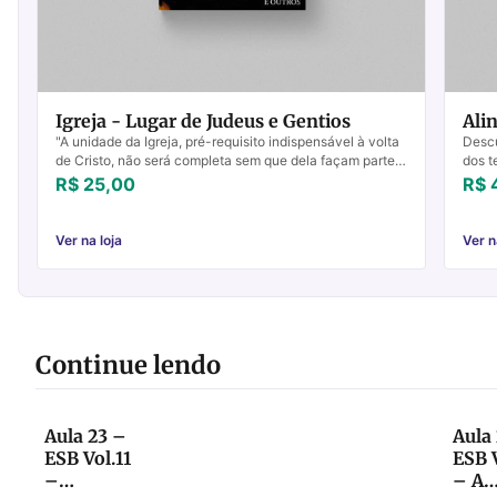
Igreja - Lugar de Judeus e Gentios
Ali
"A unidade da Igreja, pré-requisito indispensável à volta
Descu
de Cristo, não será completa sem que dela façam parte
dos t
os cristãos gentios e os judeus messiânicos" ...
aviva
R$ 25,00
R$ 
Ver na loja
Ver n
Continue lendo
Aula 23 –
Aula
ESB Vol.11
ESB V
–
– A