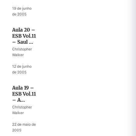
·
19 de junho
de 2005
Aula 20 –
ESB Vol.11
– Saul –
um líder
Christopher
sem
Walker
autoridade
·
12 de junho
de 2005
Aula 19 –
ESB Vol.11
– A
caverna
Christopher
de Adulão
Walker
·
22 de maio de
2005