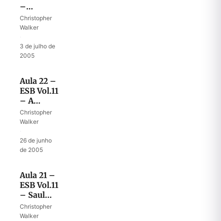
–
Lidando
Christopher
com
Walker
maldições
·
3 de julho de
2005
Aula 22 –
ESB Vol.11
– A
justiça de
Christopher
Deus em
Walker
julgar
·
descendentes
26 de junho
de 2005
Aula 21 –
ESB Vol.11
– Saul
mata os
Christopher
sacerdotes
Walker