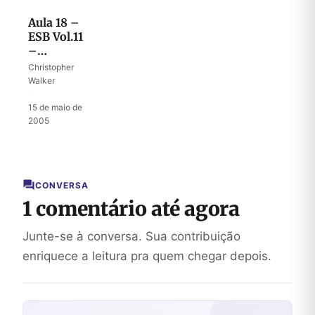
Aula 18 –
ESB Vol.11
–
Aprendendo
Christopher
a
Walker
refugiar-
·
se em
15 de maio de
Deus
2005
CONVERSA
1 comentário até agora
Junte-se à conversa. Sua contribuição
enriquece a leitura pra quem chegar depois.