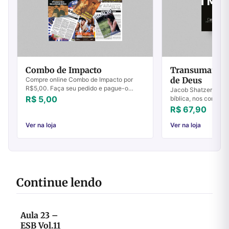
Combo de Impacto
Transumanism
de Deus
Compre online Combo de Impacto por
R$5,00. Faça seu pedido e pague-o
Jacob Shatzer, espec
online.
R$ 5,00
bíblica, nos conduz 
cuidadosa acerca do
R$ 67,90
discipulado cristão
tecnológico disrupt..
Ver na loja
Ver na loja
Continue lendo
Aula 23 –
ESB Vol.11