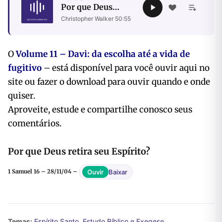
Por que Deus
retira seu Espírito?
Christopher Walker
·
50:55
O
Volume 11 – Davi: da escolha até a vida de
fugitivo
– está disponível para você ouvir
aqui no
site ou fazer o download para ouvir quando e onde
quiser.
Aproveite, estude e compartilhe conosco seus
comentários.
Por que Deus retira seu Espírito?
Baixar
Ouvir
1 Samuel 16 – 28/11/04 –
Temas:
Espírito Santo
,
Estudo Bíblico e Exegese