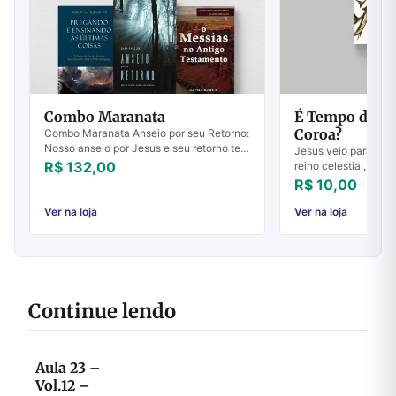
Combo Maranata
É Tempo de Cr
Coroa?
Combo Maranata Anseio por seu Retorno:
Nosso anseio por Jesus e seu retorno tem
Jesus veio para impl
origem tão somente em nosso amor por
R$ 132,00
reino celestial, e nã
Ele. Este livro despertará em você um sa...
De sua missão fazia
R$ 10,00
e a morte na cruz, m
Ver na loja
Ver na loja
Continue lendo
Aula 23 –
Vol.12 –