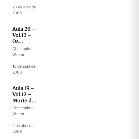
·
23 de abril de
2006
Aula 20 –
Vol.12 –
Os
valentes
Christopher
de Davi
Walker
·
16 de abril de
2006
Aula 19 –
Vol.12 –
Morte de
Is-Bosete
Christopher
Walker
·
2 de abril de
2006