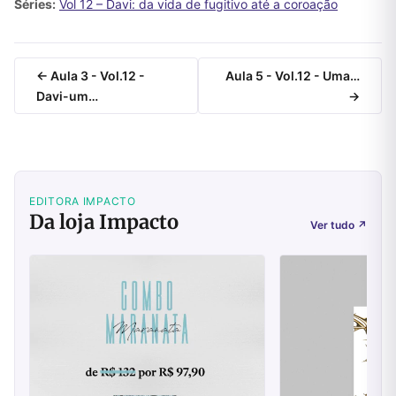
Séries:
Vol 12 – Davi: da vida de fugitivo até a coroação
← Aula 3 - Vol.12 -
Aula 5 - Vol.12 - Uma…
Davi-um…
→
EDITORA IMPACTO
Da loja Impacto
Ver tudo
↗