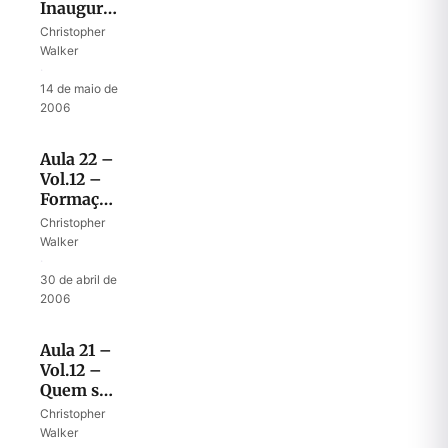
Inauguração
do Reino
Christopher
de Deus
Walker
·
14 de maio de
2006
Aula 22 –
Vol.12 –
Formação
do
Christopher
exército
Walker
de Deus
·
30 de abril de
2006
Aula 21 –
Vol.12 –
Quem são
os
Christopher
valentes?
Walker