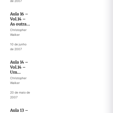
de 2007
Aula 16 –
Vol.14 –
As outras
personagens
Christopher
na
Walker
história
·
de
10 de junho
Amnom
de 2007
Aula 14 –
Vol.14 –
Um
modelo
Christopher
de
Walker
arrependimento
·
20 de maio de
2007
Aula 13 –