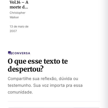
Vol.14 – A
morte do
filho
Christopher
Walker
·
13 de maio de
2007
CONVERSA
O que esse texto te
despertou?
Compartilhe sua reflexão, dúvida ou
testemunho. Sua voz importa pra essa
comunidade.