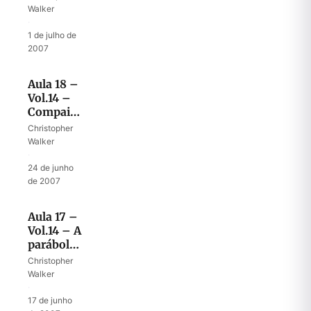
sementes
Walker
de
·
rebeldia
1 de julho de
2007
Aula 18 –
Vol.14 –
Compaixão
e justiça
Christopher
de Deus
Walker
·
24 de junho
de 2007
Aula 17 –
Vol.14 – A
parábola
de Joabe
Christopher
Walker
·
17 de junho