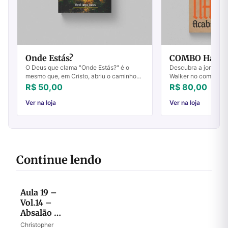
Onde Estás?
COMBO Harold
O Deus que clama "Onde Estás?" é o
Descubra a jornada 
mesmo que, em Cristo, abriu o caminho
Walker no combate a
para que possamos voltar ao"jardim' - ao
inabalável. Transfor
R$ 50,00
R$ 80,00
"Lugar do Encontro" - ao lugar de
hoje!
comunhão ...
Ver na loja
Ver na loja
Continue lendo
Aula 19 –
Vol.14 –
Absalão e
as
Christopher