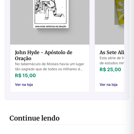
John Hyde - Apóstolo de
As Sete Aliança
Oração
Esta série de livretos
de estudos ministra
No tabernáculo de Moises havia um lugar
na igreja em Rubiata
R$ 25,00
tão sagrado que de todos os milhares de
1984.Apropriado tant
Israel somente um único homem tinha
R$ 15,00
permissão de entrar ali; e mesmo este
hom...
Ver na loja
Ver na loja
Continue lendo