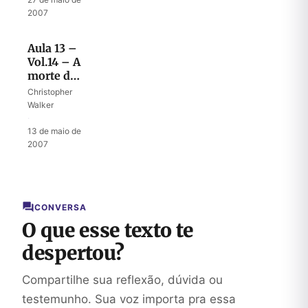
2007
Aula 13 –
Vol.14 – A
morte do
filho
Christopher
Walker
·
13 de maio de
2007
CONVERSA
O que esse texto te
despertou?
Compartilhe sua reflexão, dúvida ou
testemunho. Sua voz importa pra essa