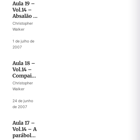
Aula 19 –
Vol.14 –
Absalão e
as
Christopher
sementes
Walker
de
·
rebeldia
1 de julho de
2007
Aula 18 –
Vol.14 –
Compaixão
e justiça
Christopher
de Deus
Walker
·
24 de junho
de 2007
Aula 17 –
Vol.14 – A
parábola