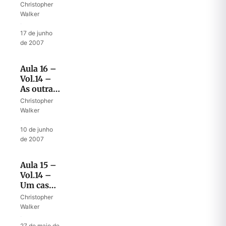
de Joabe
Christopher
Walker
·
17 de junho
de 2007
Aula 16 –
Vol.14 –
As outras
personagens
Christopher
na
Walker
história
·
de
10 de junho
Amnom
de 2007
Aula 15 –
Vol.14 –
Um caso
de amor
Christopher
eros
Walker
·
27 de maio de