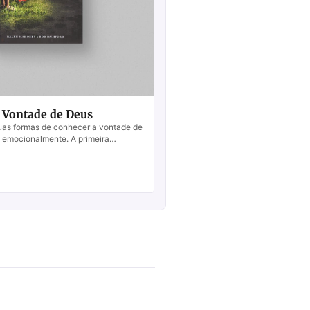
 Vontade de Deus
uas formas de conhecer a vontade de
u emocionalmente. A primeira
 Palavra, sempre de forma objetiva....