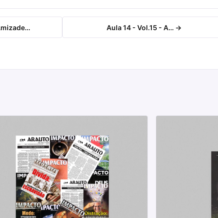
 Amizade…
Aula 14 - Vol.15 - A… →