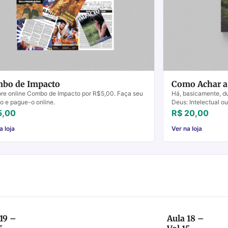
bo de Impacto
Como Achar a
e online Combo de Impacto por R$5,00. Faça seu
Há, basicamente, d
o e pague-o online.
Deus: Intelectual o
enfatiza a lógica da
5,00
R$ 20,00
a loja
Ver na loja
19 –
Aula 18 –