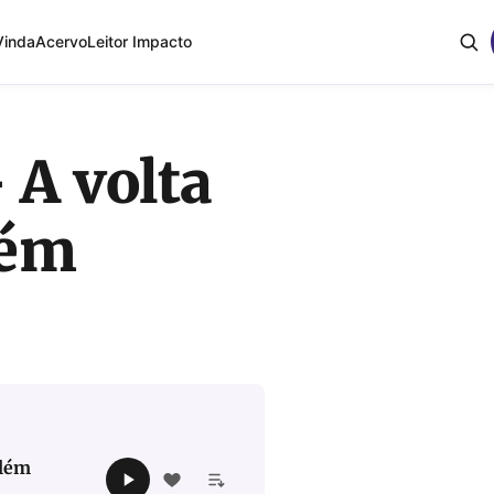
Vinda
Acervo
Leitor Impacto
– A volta
lém
além