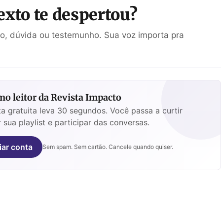
exto te despertou?
ão, dúvida ou testemunho. Sua voz importa pra
o leitor da Revista Impacto
a gratuita leva 30 segundos. Você passa a curtir
 sua playlist e participar das conversas.
iar conta
Sem spam. Sem cartão. Cancele quando quiser.