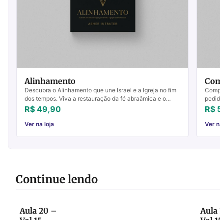
Alinhamento
Com
Descubra o Alinhamento que une Israel e a Igreja no fim
Compr
dos tempos. Viva a restauração da fé abraâmica e o
pedid
avivamento profético.
R$ 49,90
R$ 
Ver na loja
Ver n
Continue lendo
Aula 20 –
Aula 