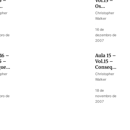
5 –
Vol.15 –
Os
me
filisteus e
opher
Christopher
ida
os
Walker
um
gigantes
·
o
16 de
ro de
dezembro de
2007
16 –
Aula 15 –
5 –
Vol.15 –
que
Consequências
lhos
de uma
opher
Christopher
ul?
aliança
Walker
quebrada
·
18 de
ro de
novembro de
2007