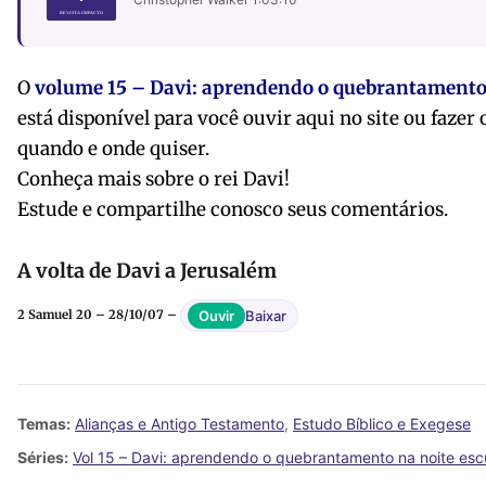
O
volume 15 – Davi: aprendendo o quebrantamento 
está disponível para você ouvir aqui no site ou fazer
quando e onde quiser.
Conheça mais sobre o rei Davi!
Estude e compartilhe conosco seus comentários.
A volta de Davi a Jerusalém
Baixar
Ouvir
2 Samuel 20 – 28/10/07 –
Temas:
Alianças e Antigo Testamento
,
Estudo Bíblico e Exegese
Séries:
Vol 15 – Davi: aprendendo o quebrantamento na noite esc