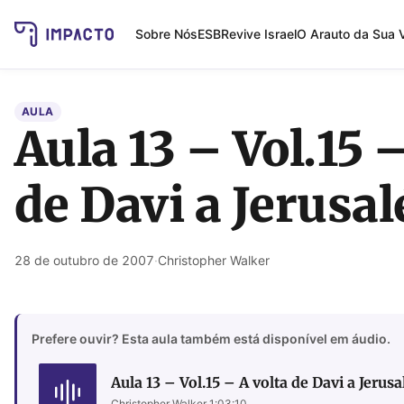
Sobre Nós
ESB
Revive Israel
O Arauto da Sua 
AULA
Aula 13 – Vol.15 
de Davi a Jerusa
28 de outubro de 2007
·
Christopher Walker
Prefere ouvir? Esta aula também está disponível em áudio.
Aula 13 – Vol.15 – A volta de Davi a Jerus
Christopher Walker
·
1:03:10