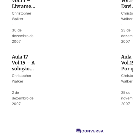
Vol.15 –
Vol.1
Livramento
Davi
para
resu
Christopher
Christ
entrar na
sua v
Walker
Walker
batalha
em 
·
·
na causa
Salm
30 de
23 de
de Deus
dezembro de
dezemb
2007
2007
Aula 17 –
Aula 
Vol.15 – A
Vol.1
solução
Por 
para as
os fi
Christopher
Christ
maldições
de Sa
Walker
Walker
na Nova
·
·
Aliança
2 de
25 de
dezembro de
novemb
2007
2007
CONVERSA