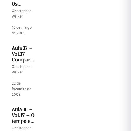
Os
tesouros
Christopher
dedicados
Walker
do rei
·
Davi
15 de março
de 2009
Aula 17 –
Vol.17 –
Comparando
o Templo
Christopher
ao
Walker
Tabernáculo
·
22 de
fevereiro de
2009
Aula 16 –
Vol.17 – O
tempo e o
local para
Christopher