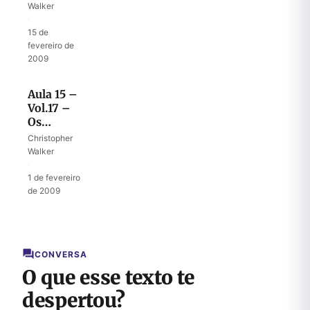
construção
Walker
do
·
Templo
15 de
fevereiro de
2009
Aula 15 –
Vol.17 –
Os
trabalhadores
Christopher
estrangeiros
Walker
(15)
·
1 de fevereiro
de 2009
CONVERSA
O que esse texto te
despertou?