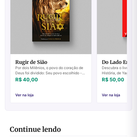
Rugir de Sião
Do Lado Errado
Por dois Milênios, o povo do coração de
Descubra o livro Do
Deus foi dividido: Seu povo escolhido -
História, de Yago Ma
os judeus - de um lado, e os gentios que
renovada e reflexão
R$ 40,00
R$ 50,00
creem em Cristo, do outro. O que se...
Ver na loja
Ver na loja
Continue lendo