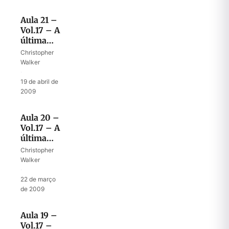
Aula 21 –
Vol.17 – A
última
viagem
Christopher
da Arca –
Walker
II
·
19 de abril de
2009
Aula 20 –
Vol.17 – A
última
viagem
Christopher
da Arca –
Walker
I
·
22 de março
de 2009
Aula 19 –
Vol.17 –