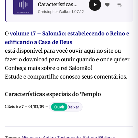
Características
especiais do
Christopher Walker
·
1:07:12
Templo
O
volume 17 – Salomão: estabelecendo o Reino e
edificando a Casa de Deus
está disponível para você ouvir aqui no site ou
fazer o download para ouvir quando e onde quiser.
Conheça mais sobre o rei Salomão!
Estude e compartilhe conosco seus comentários.
Características especiais do Templo
Baixar
Ouvir
1 Reis 6 e 7 – 01/03/09 –
Temas:
Alianças e Antigo Testamento
,
Estudo Bíblico e