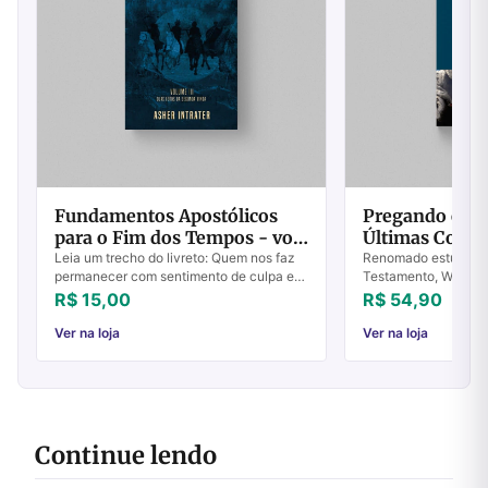
Fundamentos Apostólicos
Pregando e En
para o Fim dos Tempos - vol
Últimas Coisa
3
Leia um trecho do livreto: Quem nos faz
Renomado estudioso
permanecer com sentimento de culpa e
Testamento, Walter 
condenação é o espírito religioso, e quem
hoje esta parte da r
R$ 15,00
R$ 54,90
nos faz cair em pecado é a cobiça da c...
negligenciada no en
especialmente ...
Ver na loja
Ver na loja
Continue lendo