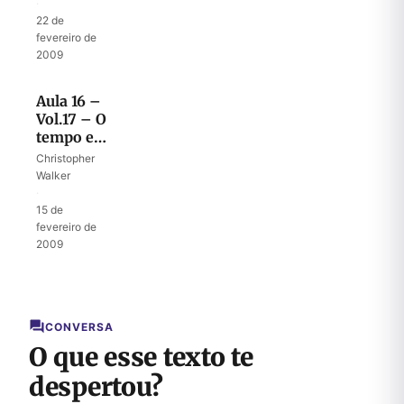
Tabernáculo
·
22 de
fevereiro de
2009
Aula 16 –
Vol.17 – O
tempo e o
local para
Christopher
construção
Walker
do
·
Templo
15 de
fevereiro de
2009
CONVERSA
O que esse texto te
despertou?