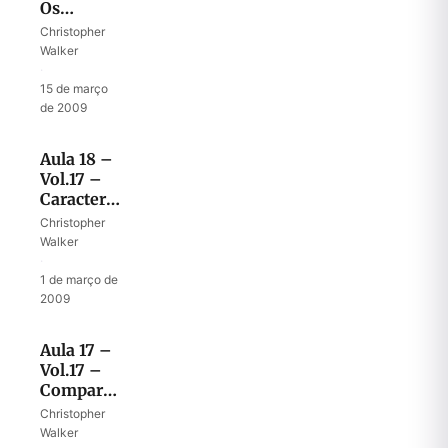
Os
tesouros
Christopher
dedicados
Walker
do rei
·
Davi
15 de março
de 2009
Aula 18 –
Vol.17 –
Características
especiais
Christopher
do
Walker
Templo
·
1 de março de
2009
Aula 17 –
Vol.17 –
Comparando
o Templo
Christopher
ao
Walker