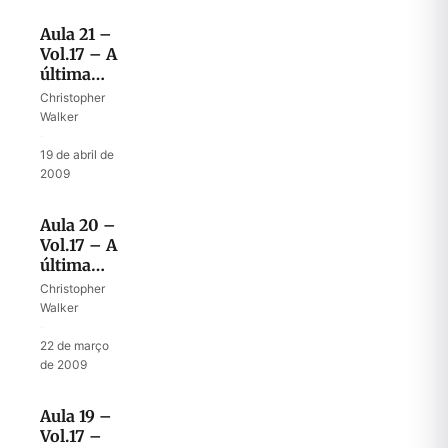
Aula 21 –
Vol.17 – A
última
viagem
Christopher
da Arca –
Walker
II
·
19 de abril de
2009
Aula 20 –
Vol.17 – A
última
viagem
Christopher
da Arca –
Walker
I
·
22 de março
de 2009
Aula 19 –
Vol.17 –