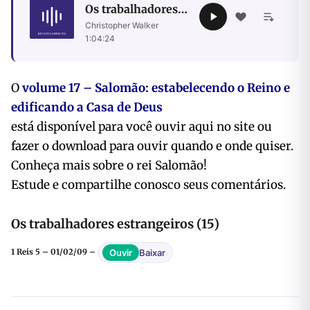
Os trabalhadores
estrangeiros (15)
Christopher Walker
·
1:04:24
O
volume 17 – Salomão: estabelecendo o Reino e
edificando a Casa de Deus
está disponível para você ouvir aqui no site ou
fazer o download para ouvir quando e onde quiser.
Conheça mais sobre o rei Salomão!
Estude e compartilhe conosco seus comentários.
Os trabalhadores estrangeiros (15)
Baixar
Ouvir
1 Reis 5 – 01/02/09 –