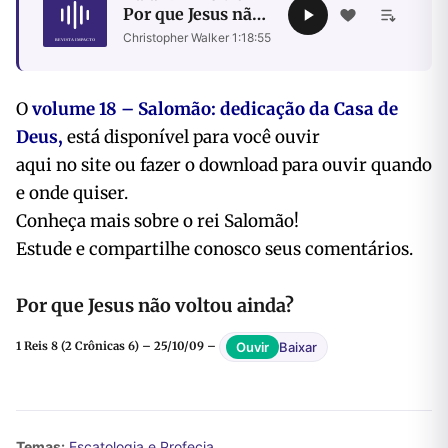
Por que Jesus não
voltou ainda?
Christopher Walker
·
1:18:55
O
volume 18 – Salomão: dedicação da Casa de
Deus,
está disponível para você ouvir
aqui no site ou fazer o download para ouvir quando
e onde quiser.
Conheça mais sobre o rei Salomão!
Estude e compartilhe conosco seus comentários.
Por que Jesus não voltou ainda?
Baixar
Ouvir
1 Reis 8 (2 Crônicas 6) – 25/10/09 –
Temas:
Escatologia e Profecia