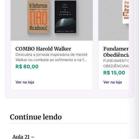
COMBO Harold Walker
Fundamentos P
Obediência - V
Descubra a jornada inspiradora de Harold
Walker no combate ao sofrimento e na fé
FUNDAMENTOS PAR
inabalável. Transforme sua vida cristã
R$ 80,00
OBEDIÊNCIAVolume V 
hoje!
Ensinamentos para o
R$ 15,00
de Cristo Destruído
poderá fazer o...
Ver na loja
Ver na loja
Continue lendo
Aula 21 –