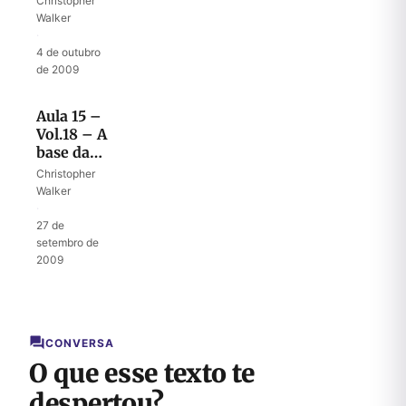
Christopher
foram
Walker
cumpridas
·
4 de outubro
de 2009
Aula 15 –
Vol.18 – A
base da
oração:
Christopher
amor e
Walker
aliança
·
27 de
setembro de
2009
CONVERSA
O que esse texto te
despertou?