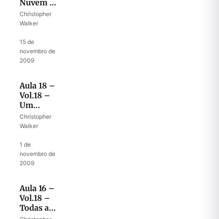
Nuvem e
o Fogo na
Christopher
Casa de
Walker
Deus
·
15 de
novembro de
2009
Aula 18 –
Vol.18 –
Um
coração
Christopher
totalmente
Walker
do
·
Senhor
1 de
novembro de
2009
Aula 16 –
Vol.18 –
Todas as
promessas