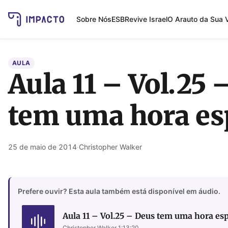
Sobre Nós
ESB
Revive Israel
O Arauto da Sua 
AULA
Aula 11 – Vol.25 
tem uma hora es
25 de maio de 2014
·
Christopher Walker
Prefere ouvir? Esta aula também está disponível em áudio.
Aula 11 – Vol.25 – Deus tem uma hora esp
Christopher Walker
·
1:13:20