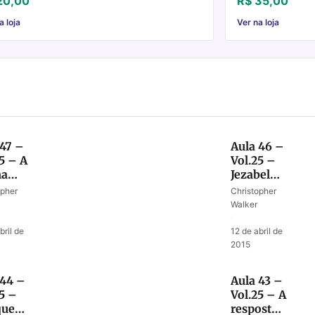
20,00
R$ 35,00
a loja
Ver na loja
 47 –
Aula 46 –
5 – A
Vol.25 –
ma
Jezabel
ão de
no fim
opher
Christopher
u
dos
Walker
tempos
·
bril de
12 de abril de
2015
 44 –
Aula 43 –
5 –
Vol.25 – A
que
resposta