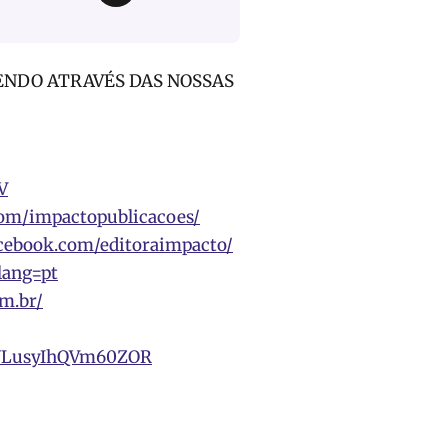
ENDO ATRAVÉS DAS NOSSAS
V
com/impactopublicacoes/
cebook.com/editoraimpacto/
lang=pt
om.br/
yvYLusyIhQVm60ZOR