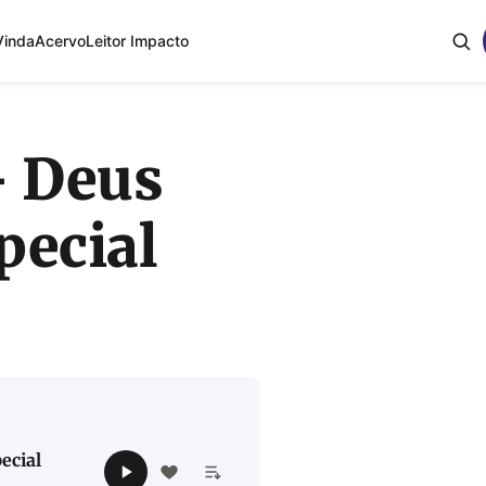
Vinda
Acervo
Leitor Impacto
– Deus
pecial
ecial