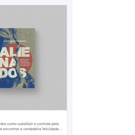
os como substituir o controle pela
 encontrar a verdadeira felicidade.
a vida hoje.