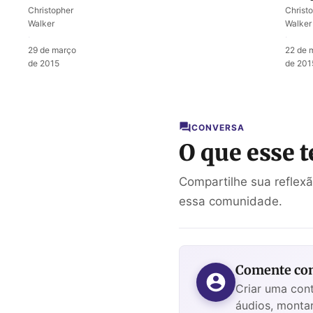
juízo
Deus
Christopher
Christ
sobre a
colo
Walker
Walker
casa de
gove
·
·
Acabe
maus
29 de março
22 de 
pode
de 2015
de 201
CONVERSA
O que esse t
Compartilhe sua reflex
essa comunidade.
Comente com
Criar uma cont
áudios, montar