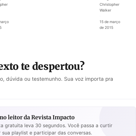
de Eliseu
opher
Christopher
ca
para Ben-
Walker
rnantes
Hadade
·
 no
março
15 de março
r
5
de 2015
exto te despertou?
ão, dúvida ou testemunho. Sua voz importa pra
o leitor da Revista Impacto
a gratuita leva 30 segundos. Você passa a curtir
 sua playlist e participar das conversas.