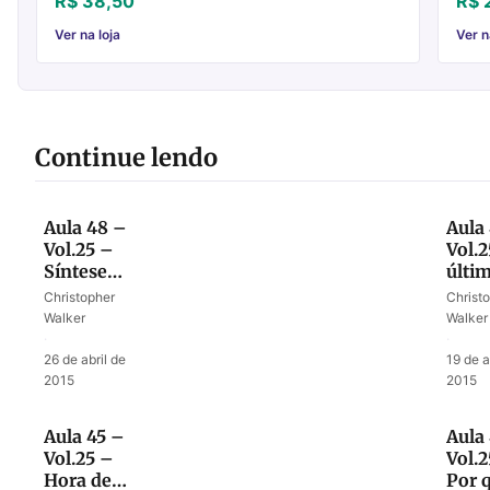
R$ 38,50
R$ 
lev...
Ver na loja
Ver n
Continue lendo
Aula 48 –
Aula
Vol.25 –
Vol.2
Síntese
últi
final da
miss
Christopher
Christ
missão de
Elise
Walker
Walker
Elias e
·
·
Eliseu
26 de abril de
19 de a
2015
2015
Aula 45 –
Aula
Vol.25 –
Vol.2
Hora de
Por 