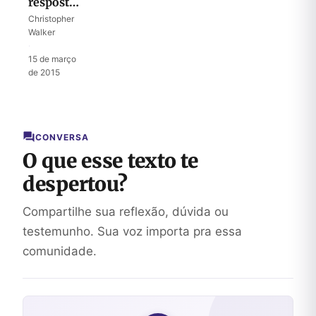
resposta
de Eliseu
Christopher
para Ben-
Walker
Hadade
·
15 de março
de 2015
CONVERSA
O que esse texto te
despertou?
Compartilhe sua reflexão, dúvida ou
testemunho. Sua voz importa pra essa
comunidade.