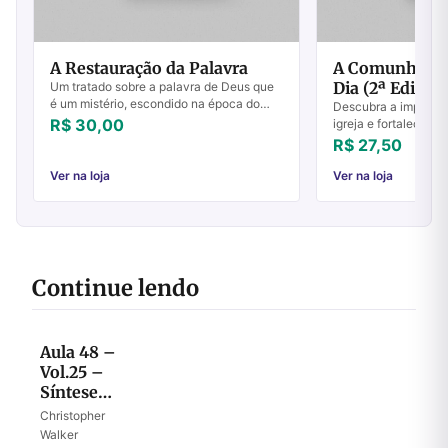
A Restauração da Palavra
A Comunhão N
Dia (2ª Edição)
Um tratado sobre a palavra de Deus que
é um mistério, escondido na época do
Descubra a importâ
Velho Testamento, revelado na época de
R$ 30,00
igreja e fortaleça s
Jesus, encoberto novamente durante a
união. Leia e viva a
R$ 27,50
histó...
no século 21.
Ver na loja
Ver na loja
Continue lendo
Aula 48 –
Vol.25 –
Síntese
final da
Christopher
missão de
Walker