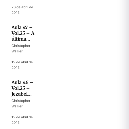
Elias e
·
Eliseu
26 de abril de
2015
Aula 47 –
Vol.25 – A
última
missão de
Christopher
Eliseu
Walker
·
19 de abril de
2015
Aula 46 –
Vol.25 –
Jezabel
no fim
Christopher
dos
Walker
tempos
·
12 de abril de
2015