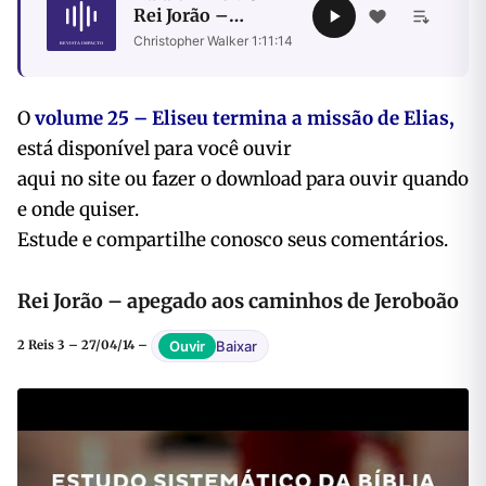
Rei Jorão –
apegado aos
Christopher Walker
·
1:11:14
caminhos de
Jeroboão
O
volume 25 – Eliseu termina a missão de Elias,
está disponível para você ouvir
aqui no site ou fazer o download para ouvir quando
e onde quiser.
Estude e compartilhe conosco seus comentários.
Rei Jorão – apegado aos caminhos de Jeroboão
Baixar
Ouvir
2 Reis 3 – 27/04/14 –