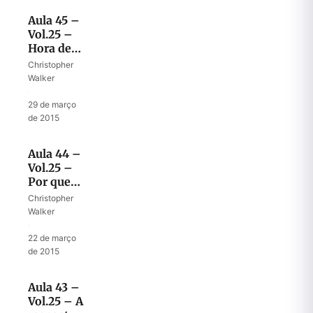
Aula 45 –
Vol.25 –
Hora de
juízo
Christopher
sobre a
Walker
casa de
·
Acabe
29 de março
de 2015
Aula 44 –
Vol.25 –
Por que
Deus
Christopher
coloca
Walker
governantes
·
maus no
22 de março
poder
de 2015
Aula 43 –
Vol.25 – A