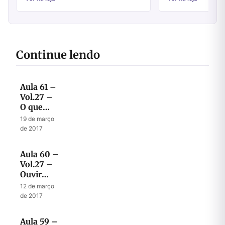
Continue lendo
Aula 61 –
Vol.27 –
O que
aconteceu
19 de março
com as
de 2017
dez tribos
de Israel?
Aula 60 –
Vol.27 –
Ouvir
para
12 de março
obedecer
de 2017
Aula 59 –