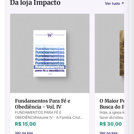
Da loja Impacto
Ver tudo
↗
Fundamentos Para Fé e
O Maior Pecado
Obediência - Vol. IV
Busca do Perd
FUNDAMENTOS PARA FÉ E
Hoje, a igreja é um
OBEDIÊNCIAVolume IV - A Família Cristã
fazer divisões. Nós
Destruídos os fundamentos, que poderá
com esse pecado e 
R$ 15,00
R$ 30,00
fazer o justo? Salmos 11.3 Temos o prazer
consciência cauteri
de apresentar es...
denominação (ou gr..
Ver na loja
Ver na loja