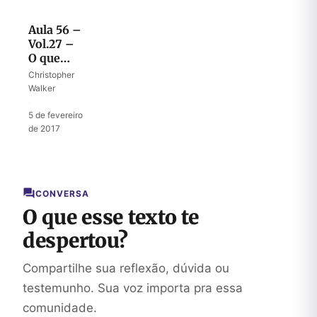
Aula 56 –
Vol.27 –
O que
significa
Christopher
ser levado
Walker
para o
·
cativeiro
5 de fevereiro
de 2017
CONVERSA
O que esse texto te
despertou?
Compartilhe sua reflexão, dúvida ou
testemunho. Sua voz importa pra essa
comunidade.