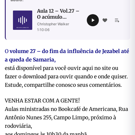
Aula 12 – Vol.27 –
O acúmulo
progressivo de
Christopher Walker
·
maldade nas
1:10:06
gerações
O
volume 27 – do fim da influência de Jezabel até
a queda de Samaria,
está disponível para você ouvir aqui no site ou
fazer o download para ouvir quando e onde quiser.
Estude, compartilhe conosco seus comentários.
VENHA ESTAR COM A GENTE!
Aulas ministradas no Bookcafé de Americana, Rua
Antônio Nunes 255, Campo Limpo, próximo à
rodoviária,
aos domingos às 10h30 da manhã.