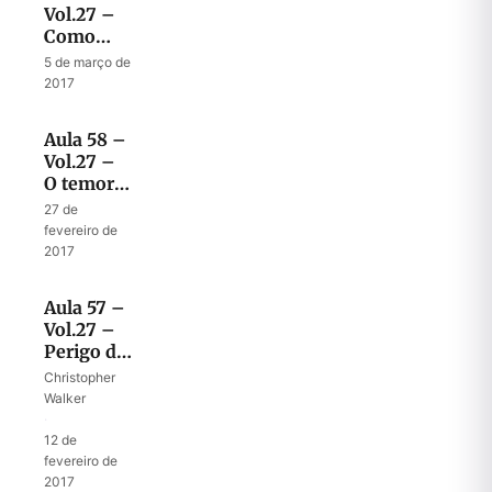
Vol.27 –
Como
receber o
5 de março de
temor do
2017
Senhor
Aula 58 –
Vol.27 –
O temor
certo e o
27 de
temor
fevereiro de
errado
2017
Aula 57 –
Vol.27 –
Perigo de
ficar fora
Christopher
do
Walker
propósito
·
de Deus
12 de
na Nova
fevereiro de
Aliança
2017