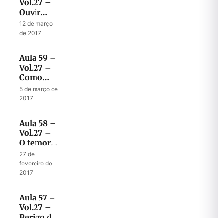
Vol.27 –
Ouvir
para
12 de março
obedecer
de 2017
Aula 59 –
Vol.27 –
Como
receber o
5 de março de
temor do
2017
Senhor
Aula 58 –
Vol.27 –
O temor
certo e o
27 de
temor
fevereiro de
errado
2017
Aula 57 –
Vol.27 –
Perigo de