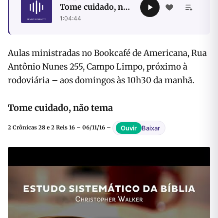
Tome cuidado, não
tema
1:04:44
Aulas ministradas no Bookcafé de Americana, Rua
Antônio Nunes 255, Campo Limpo, próximo à
rodoviária – aos domingos às 10h30 da manhã.
Tome cuidado, não tema
Baixar
Ouvir
2 Crônicas 28 e 2 Reis 16 – 06/11/16 –