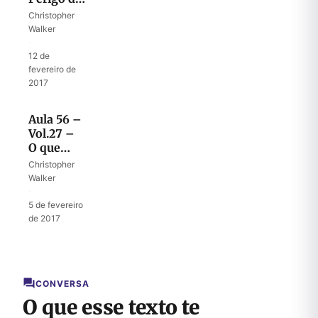
ficar fora
Christopher
do
Walker
propósito
·
de Deus
12 de
na Nova
fevereiro de
Aliança
2017
Aula 56 –
Vol.27 –
O que
significa
Christopher
ser levado
Walker
para o
·
cativeiro
5 de fevereiro
de 2017
CONVERSA
O que esse texto te