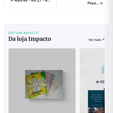
← Aula 46 - Vol.27 - A…
Peça… →
EDITORA IMPACTO
Da loja Impacto
Ver tudo
↗