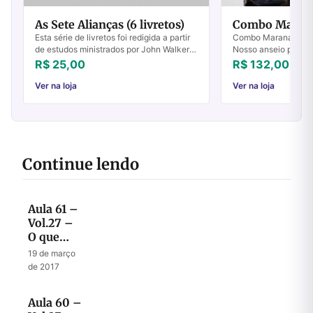
As Sete Alianças (6 livretos)
Combo Maran
Esta série de livretos foi redigida a partir
Combo Maranata Ans
de estudos ministrados por John Walker
Nosso anseio por Je
na igreja em Rubiataba, durante o ano de
origem tão somente
R$ 25,00
R$ 132,00
1984.Apropriado tanto para novos...
Ele. Este livro despe
Ver na loja
Ver na loja
Continue lendo
Aula 61 –
Vol.27 –
O que
aconteceu
19 de março
com as
de 2017
dez tribos
de Israel?
Aula 60 –