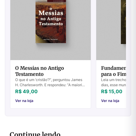
O Messias no Antigo
Fundamentos 
Testamento
para o Fim do
5
O que é um ‘cristão’?”, perguntou James
Leia um trecho do li
H. Charlesworth. E respondeu: “A maioria
dias, esse mundo ser
das pessoas responderia: quem acredita
precisa ser abalado
R$ 49,00
R$ 15,00
que Jesus de Nazaré era ‘o Cristo’ qu...
faremos isso! Deus p
para ab...
Ver na loja
Ver na loja
Continue lendo