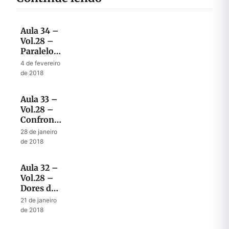
Aula 34 –
Vol.28 –
Paralelo
entre o
4 de fevereiro
tempo de
de 2018
Ezequias
e o tempo
Aula 33 –
do fim
Vol.28 –
Confronto
Final
28 de janeiro
entre
de 2018
Senaqueribe
e Deus
Aula 32 –
Vol.28 –
Dores de
Parto
21 de janeiro
para quê?
de 2018