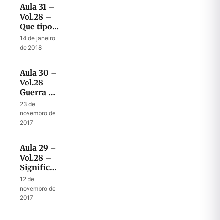
Aula 31 –
Vol.28 –
Que tipos
de
14 de janeiro
batalha
de 2018
estamos
enfrentando
Aula 30 –
Vol.28 –
Guerra de
palavras
23 de
– Assíria
novembro de
contra
2017
Jerusalém
Aula 29 –
Vol.28 –
Significado
dos
12 de
ataques a
novembro de
Jerusalém
2017