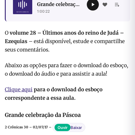
Grande celebração
da Páscoa
1:00:22
O
volume 28 – Últimos anos do reino de Judá –
Ezequias
– está disponível, estude e compartilhe
seus comentários.
Abaixo as opções para fazer o download do esboço,
o download do áudio e para assistir a aula!
Clique aqui
para o download do esboço
correspondente a essa aula.
Grande celebração da Páscoa
Baixar
Ouvir
2 Crônicas 30 – 02/07/17 –