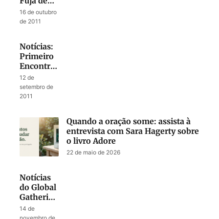
Fuja de
Problemas
16 de outubro
de 2011
Notícias:
Primeiro
Encontro
Impacto
12 de
setembro de
2011
Quando a oração some: assista à
entrevista com Sara Hagerty sobre
o livro Adore
22 de maio de 2026
Notícias
do Global
Gathering
Jerusalém
14 de
novembro de