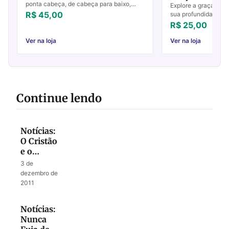
ponta cabeça, de cabeça para baixo,
Explore a graça esc
ao contrário, diferente, sem máscaras,
R$ 45,00
sua profundidade. C
revolucionário! Com excelente base
pecado e a salvação.
R$ 25,00
histórica e ...
transforme sua fé!
Ver na loja
Ver na loja
Continue lendo
Notícias:
O Cristão
e o
Mundo
3 de
dezembro de
2011
Notícias:
Nunca