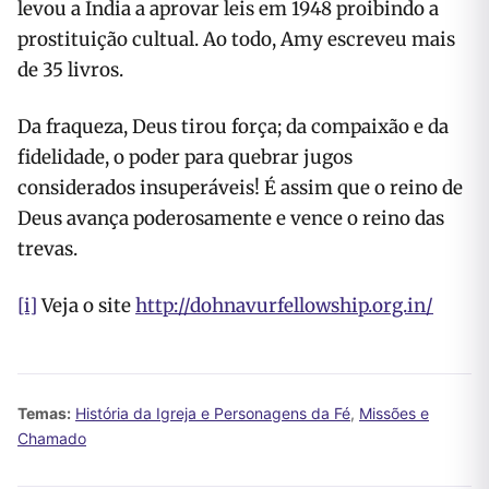
levou a Índia a aprovar leis em 1948 proibindo a
prostituição cultual. Ao todo, Amy escreveu mais
de 35 livros.
Da fraqueza, Deus tirou força; da compaixão e da
fidelidade, o poder para quebrar jugos
considerados insuperáveis! É assim que o reino de
Deus avança poderosamente e vence o reino das
trevas.
[i]
Veja o site
http://dohnavurfellowship.org.in/
Temas:
História da Igreja e Personagens da Fé
,
Missões e
Chamado