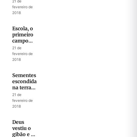
21 de
fevereiro de
2018
Escola, o
primeiro
campo
missionário
21 de
fevereiro de
2018
Sementes
escondidas
na terra
de
21 de
ninguém
fevereiro de
2018
Deus
vestiu o
gibão e o