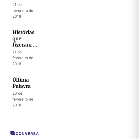
chapéu de
21 de
couro… e
fevereiro de
achou o
2018
pastor
Jonathan
Histórias
que
fizeram a
História –
21 de
A dura
fevereiro de
luta para
2018
reunir
irmãos
Última
divididos
Palavra
20 de
fevereiro de
2018
CONVERSA