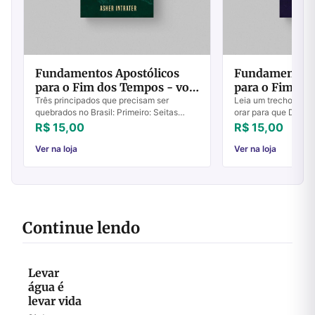
Fundamentos Apostólicos
Fundamentos 
para o Fim dos Tempos - vol
para o Fim do
4
2
Três principados que precisam ser
Leia um trecho do li
quebrados no Brasil: Primeiro: Seitas
orar para que Deus 
Religiosas - a maneira mais simples e
drogas, da maldição
R$ 15,00
R$ 15,00
eficaz de vencer seitas religiosas é
corrupção e traga a
LENDO A BÍ...
Igreja no...
Ver na loja
Ver na loja
Continue lendo
Levar
água é
levar vida