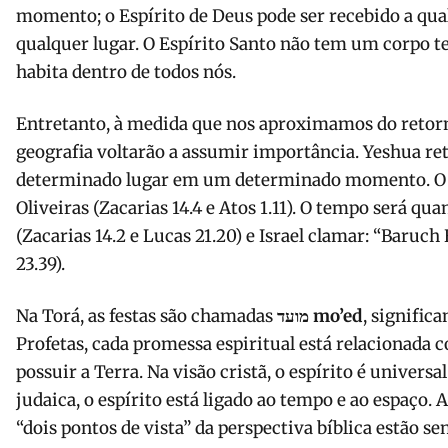
momento; o Espírito de Deus pode ser recebido a q
qualquer lugar. O Espírito Santo não tem um corpo te
habita dentro de todos nós.
Entretanto, à medida que nos aproximamos do retorn
geografia voltarão a assumir importância. Yeshua re
determinado lugar em um determinado momento. O l
Oliveiras (Zacarias 14.4 e Atos 1.11). O tempo será qu
(Zacarias 14.2 e Lucas 21.20) e Israel clamar: “Baruc
23.39).
Na Torá, as festas são chamadas
מועד mo’ed
, signific
Profetas, cada promessa espiritual está relacionada 
possuir a Terra. Na visão cristã, o espírito é universa
judaica, o espírito está ligado ao tempo e ao espaço.
“dois pontos de vista” da perspectiva bíblica estão s