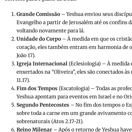
Grande Comissão
– Yeshua enviou seus discípu
Evangelho a partir de Jerusalém até os confins da
voltando novamente para lá.
Unidade do Corpo
– À medida em que os cristã
coração, eles também entram em harmonia de ora
João 17).
Igreja Internacional
(Eclesiologia) – À medida 
enxertados na “Oliveira”, eles são conectados às
11.17).
Fim dos Tempos
(Escatologia) – Todas as profec
Yeshua apontam para eventos em Israel e no Ori
Segundo Pentecostes
– No fim dos tempos o Es
sobre toda a carne em um grande avivamento co
sobrenaturais (Atos 2.17-21).
Reino Milenar
– Após o retorno de Yeshua hav