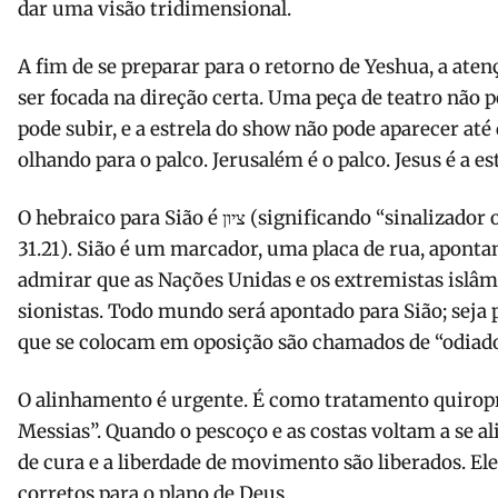
dar uma visão tridimensional.
A fim de se preparar para o retorno de Yeshua, a ate
ser focada na direção certa. Uma peça de teatro não 
pode subir, e a estrela do show não pode aparecer at
olhando para o palco. Jerusalém é o palco. Jesus é a est
O hebraico para Sião é ציון (significando “sinalizador ou indicador” -Jeremias
31.21). Sião é um marcador, uma placa de rua, apontan
admirar que as Nações Unidas e os extremistas islâm
sionistas. Todo mundo será apontado para Sião; seja 
que se colocam em oposição são chamados de “odiador
O alinhamento é urgente. É como tratamento quiropr
Messias”. Quando o pescoço e as costas voltam a se a
de cura e a liberdade de movimento são liberados. El
corretos para o plano de Deus.