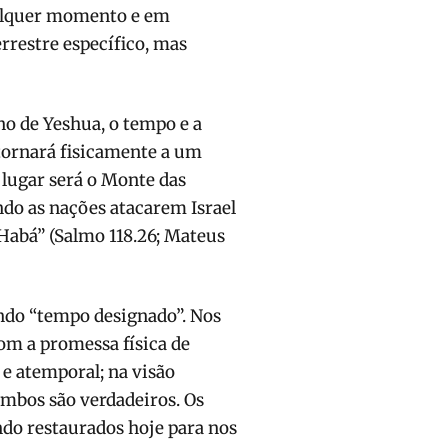
ualquer momento e em
rrestre específico, mas
o de Yeshua, o tempo e a
tornará fisicamente a um
ugar será o Monte das
ando as nações atacarem Israel
h Habá” (Salmo 118.26; Mateus
ando “tempo designado”. Nos
com a promessa física de
l e atemporal; na visão
 Ambos são verdadeiros. Os
endo restaurados hoje para nos