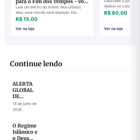
para o Fim dos Tempos - vol
Descubra a jornada 
Walker no combate a
5
Leia um trecho do livreto: Nos últimos
inabalável. Transfor
R$ 80,00
dias, esse mundo será abalado. Ele
hoje!
precisa ser abalado, e somos nós que
R$ 15,00
faremos isso! Deus precisa de profetas
para ab...
Ver na loja
Ver na loja
Continue lendo
ALERTA
GLOBAL
DE
ORAÇÃO
18 de julho de
– Julho
2026
2026
O Regime
Islâmico e
o Deus