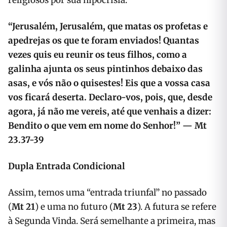
religiosos por sua hipocrisia:
“Jerusalém, Jerusalém, que matas os profetas e
apedrejas os que te foram enviados! Quantas
vezes quis eu reunir os teus filhos, como a
galinha ajunta os seus pintinhos debaixo das
asas, e vós não o quisestes! Eis que a vossa casa
vos ficará deserta. Declaro-vos, pois, que, desde
agora, já não me vereis, até que venhais a dizer:
Bendito o que vem em nome do Senhor!” — Mt
23.37-39
Dupla Entrada Condicional
Assim, temos uma “entrada triunfal” no passado
(
Mt 21
) e uma no futuro (
Mt 23
). A futura se refere
à Segunda Vinda. Será semelhante a primeira, mas