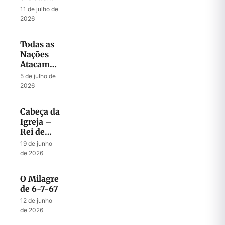
que
11 de julho de
Liberta
2026
Todas as
Nações
Atacam
Jerusalém
5 de julho de
2026
Cabeça da
Igreja –
Rei de
Israel
19 de junho
de 2026
O Milagre
de 6-7-67
12 de junho
de 2026