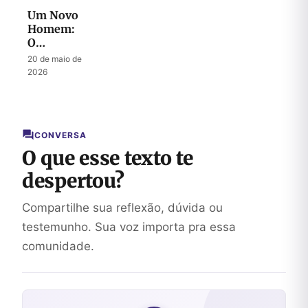
Um Novo
Homem:
O
Mistério
20 de maio de
do
2026
Messias
CONVERSA
O que esse texto te
despertou?
Compartilhe sua reflexão, dúvida ou
testemunho. Sua voz importa pra essa
comunidade.