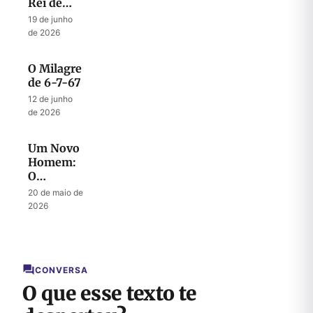
Rei de
Israel
19 de junho
de 2026
O Milagre
de 6-7-67
12 de junho
de 2026
Um Novo
Homem:
O
Mistério
20 de maio de
do
2026
Messias
CONVERSA
O que esse texto te