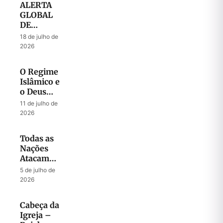
ALERTA
GLOBAL
DE
ORAÇÃO
18 de julho de
– Julho
2026
2026
O Regime
Islâmico e
o Deus
que
11 de julho de
Liberta
2026
Todas as
Nações
Atacam
Jerusalém
5 de julho de
2026
Cabeça da
Igreja –