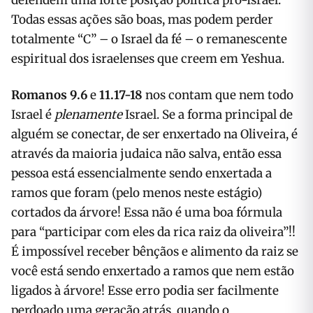
defendem uma forte posição política pró-Israel.
Todas essas ações são boas, mas podem perder
totalmente “C” – o Israel da fé – o remanescente
espiritual dos israelenses que creem em Yeshua.
Romanos 9.6
e
11.17-18
nos contam que nem todo
Israel é
plenamente
Israel. Se a forma principal de
alguém se conectar, de ser enxertado na Oliveira, é
através da maioria judaica não salva, então essa
pessoa está essencialmente sendo enxertada a
ramos que foram (pelo menos neste estágio)
cortados da árvore! Essa não é uma boa fórmula
para “participar com eles da rica raiz da oliveira”!!
É impossível receber bênçãos e alimento da raiz se
você está sendo enxertado a ramos que nem estão
ligados à árvore! Esse erro podia ser facilmente
perdoado uma geração atrás, quando o