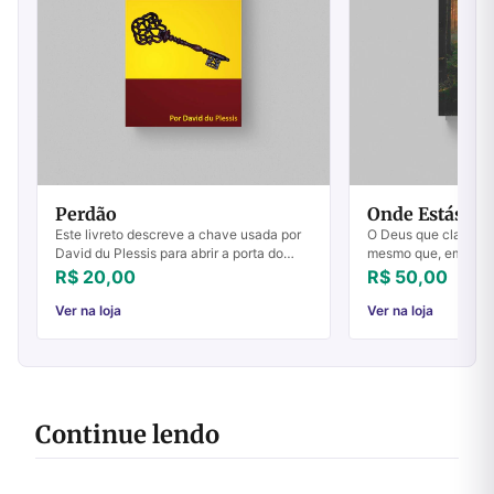
Perdão
Onde Estás?
Este livreto descreve a chave usada por
O Deus que clama "O
David du Plessis para abrir a porta do
mesmo que, em Crist
poderoso avivamento da renovação
para que possamos vo
R$ 20,00
R$ 50,00
carismática. Esta chave foi o perdão que
"Lugar do Encontro" 
ele ...
comunhão ...
Ver na loja
Ver na loja
Continue lendo