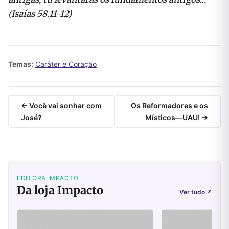
(Isaías 58.11-12)
Temas:
Caráter e Coração
← Você vai sonhar com
Os Reformadores e os
José?
Místicos—UAU! →
EDITORA IMPACTO
Da loja Impacto
Ver tudo
↗