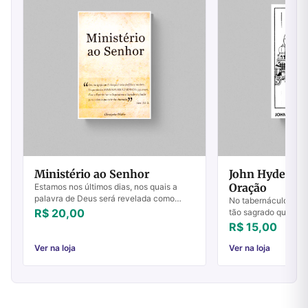
Ministério ao Senhor
John Hyde - A
Oração
Estamos nos últimos dias, nos quais a
palavra de Deus será revelada como
No tabernáculo de M
nunca antes pela boca de seus ministros
R$ 20,00
tão sagrado que de 
e seus propósitos serão realizados na
Israel somente um ú
R$ 15,00
Terra....
permissão de entrar 
hom...
Ver na loja
Ver na loja