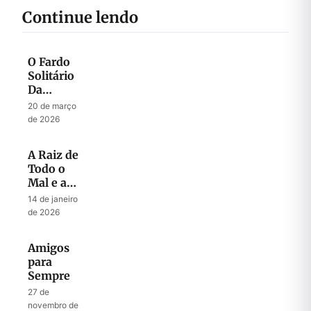
Continue lendo
O Fardo
Solitário
Da
Liderança
20 de março
de 2026
A Raiz de
Todo o
Mal e a
Chave
14 de janeiro
para Todo
de 2026
Sucesso
Amigos
para
Sempre
27 de
novembro de