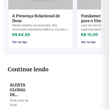
A Presença Relacional de
Fundamentos 
Deus
para o Fim do
1
Neste trabalho esclarecedor, dois
Leia um trecho do li
renomados estudiosos bíblicos, Duvall e
espiritual dentro da
Hays, apresentam uma exploração
momento em que Jesu
R$ 84,90
R$ 15,00
convincente sobre a unidade da Bíblia.
o seu Reino e governo
Eles revelam...
Ver na loja
Ver na loja
Continue lendo
ALERTA
GLOBAL
DE
ORAÇÃO
18 de julho de
– Julho
2026