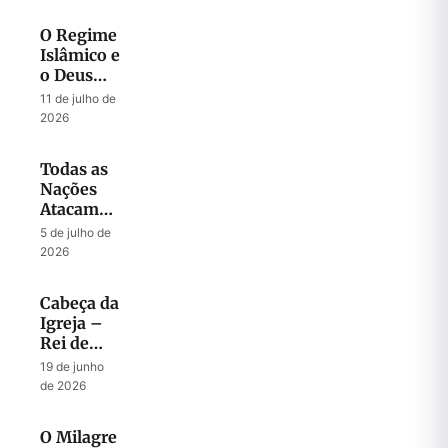
2026
O Regime
Islâmico e
o Deus
que
11 de julho de
Liberta
2026
Todas as
Nações
Atacam
Jerusalém
5 de julho de
2026
Cabeça da
Igreja –
Rei de
Israel
19 de junho
de 2026
O Milagre