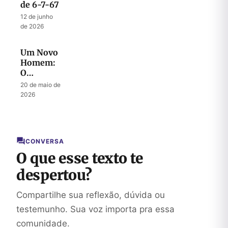
de 6-7-67
12 de junho
de 2026
Um Novo
Homem:
O
Mistério
20 de maio de
do
2026
Messias
CONVERSA
O que esse texto te
despertou?
Compartilhe sua reflexão, dúvida ou
testemunho. Sua voz importa pra essa
comunidade.