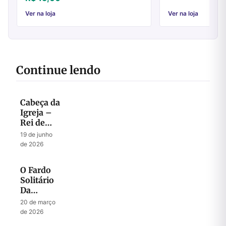
contemporâneo. Apresentamos aqui,
apenas três fases dest...
Ver na loja
Ver na loja
Continue lendo
Cabeça da
Igreja –
Rei de
Israel
19 de junho
de 2026
O Fardo
Solitário
Da
Liderança
20 de março
de 2026