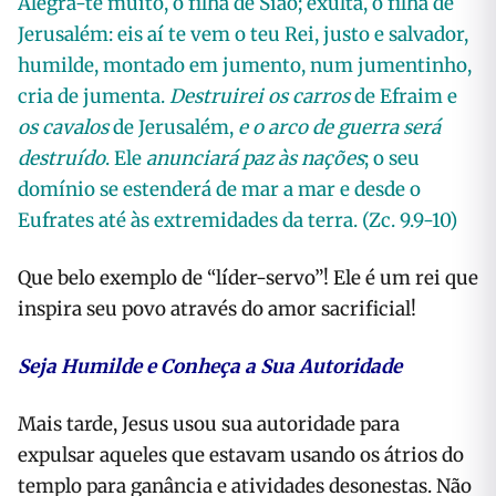
Alegra-te muito, ó filha de Sião; exulta, ó filha de
Jerusalém: eis aí te vem o teu Rei, justo e salvador,
humilde, montado em jumento, num jumentinho,
cria de jumenta.
Destruirei os carros
de Efraim e
os cavalos
de Jerusalém,
e o arco de guerra será
destruído
. Ele
anunciará paz às nações
; o seu
domínio se estenderá de mar a mar e desde o
Eufrates até às extremidades da terra. (Zc. 9.9-10)
Que belo exemplo de “líder-servo”! Ele é um rei que
inspira seu povo através do amor sacrificial!
Seja Humilde e Conheça a Sua Autoridade
Mais tarde, Jesus usou sua autoridade para
expulsar aqueles que estavam usando os átrios do
templo para ganância e atividades desonestas. Não