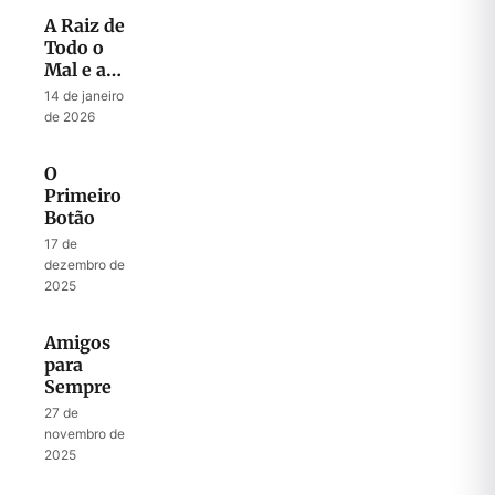
A Raiz de
Todo o
Mal e a
Chave
14 de janeiro
para Todo
de 2026
Sucesso
O
Primeiro
Botão
17 de
dezembro de
2025
Amigos
para
Sempre
27 de
novembro de
2025