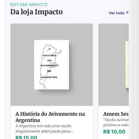
EDITORA IMPACTO
Da loja Impacto
Ver tudo
↗
A História do Avivamento na
Amem Seus In
Argentina
"Vocês ouviram o que
próximo e odeie o se
A Argentina tem sido uma nação
lhes digo: Amem os 
R$ 10,00
singularmente abençoada pelas
por aqueles que os p
visitações do Espírito de Deus no mundo
R$ 15,00