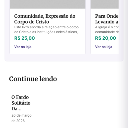
Comunidade, Expressão do
Para Onde Deu
Corpo de Cristo
Levando a Igre
Este livro aborda a relação entre o corpo
A Igreja é o corpo de
de Cristo e as instituições eclesiásticas,
comunidade de pess
numa tentativa de apresentar a ligação e
sua fé em Jesus e b
R$ 25,00
R$ 20,00
a distinção entre ambos. No cen...
ensinamentos. Mas 
lev...
Ver na loja
Ver na loja
Continue lendo
O Fardo
Solitário
Da
Liderança
20 de março
de 2026