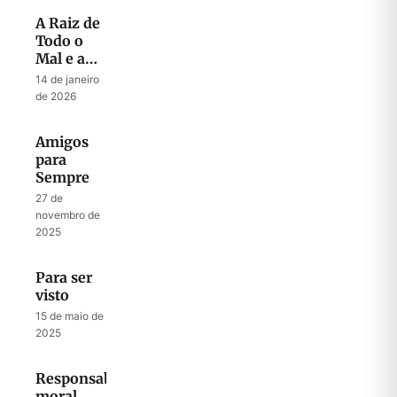
A Raiz de
Todo o
Mal e a
Chave
14 de janeiro
para Todo
de 2026
Sucesso
Amigos
para
Sempre
27 de
novembro de
2025
Para ser
visto
15 de maio de
2025
Responsabilidade
moral