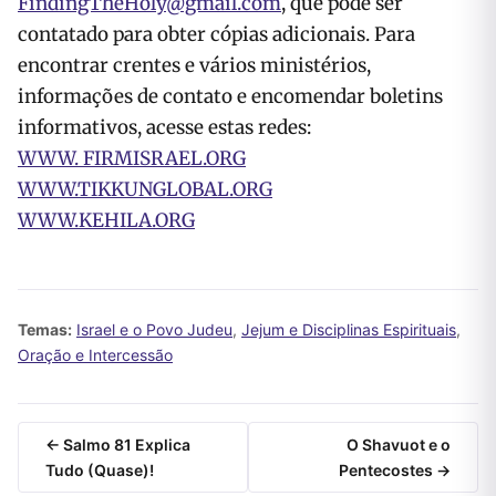
FindingTheHoly@gmail.com
, que pode ser
contatado para obter cópias adicionais. Para
encontrar crentes e vários ministérios,
informações de contato e encomendar boletins
informativos, acesse estas redes:
WWW. FIRMISRAEL.ORG
WWW.TIKKUNGLOBAL.ORG
WWW.KEHILA.ORG
Temas:
Israel e o Povo Judeu
,
Jejum e Disciplinas Espirituais
,
Oração e Intercessão
← Salmo 81 Explica
O Shavuot e o
Tudo (Quase)!
Pentecostes →