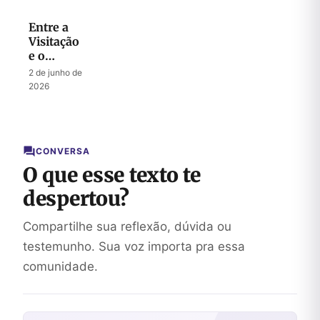
Entre a
Visitação
e o
Julgamento:
2 de junho de
A
2026
Intercessão
de Abraão
e o
Clamor
CONVERSA
de
O que esse texto te
Sodoma
despertou?
Compartilhe sua reflexão, dúvida ou
testemunho. Sua voz importa pra essa
comunidade.