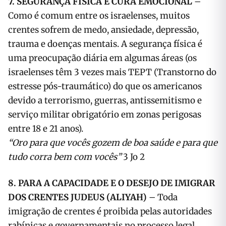
7. SEGURANÇA FÍSICA E CURA EMOCIONAL
–
Como é comum entre os israelenses, muitos
crentes sofrem de medo, ansiedade, depressão,
trauma e doenças mentais. A segurança física é
uma preocupação diária em algumas áreas (os
israelenses têm 3 vezes mais TEPT (Transtorno do
estresse pós-traumático) do que os americanos
devido a terrorismo, guerras, antissemitismo e
serviço militar obrigatório em zonas perigosas
entre 18 e 21 anos).
“Oro para que vocês gozem de boa saúde e para que
tudo corra bem com vocês”
3 Jo 2
8. PARA A CAPACIDADE E O DESEJO DE IMIGRAR
DOS CRENTES JUDEUS (ALIYAH)
– Toda
imigração de crentes é proibida pelas autoridades
rabínicas e governamentais no processo legal.