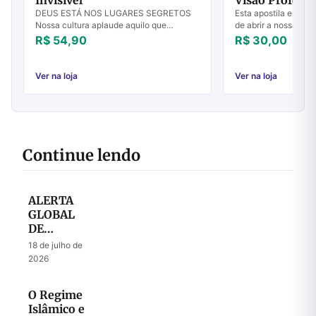
DEUS ESTÁ NOS LUGARES SEGRETOS
Esta apostila em part
Nossa cultura aplaude aquilo que
de abrir a nossa vis
produzimos, aquilo que pode ser
de Deus para a igre
R$ 54,90
R$ 30,00
quantificado, aquilo que postamos nas
a igreja precisamos s
mídias sociais. Por iss...
Ver na loja
Ver na loja
Continue lendo
ALERTA
GLOBAL
DE
ORAÇÃO
18 de julho de
– Julho
2026
2026
O Regime
Islâmico e