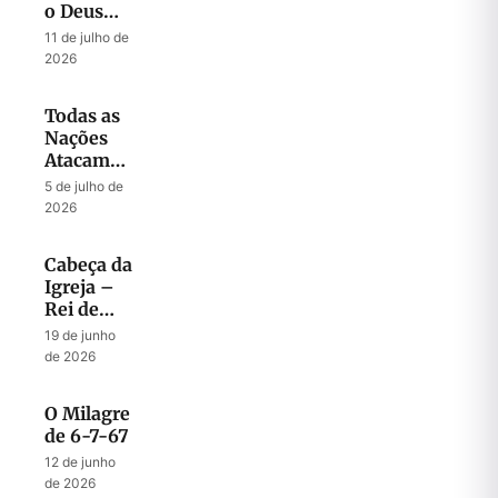
o Deus
que
11 de julho de
Liberta
2026
Todas as
Nações
Atacam
Jerusalém
5 de julho de
2026
Cabeça da
Igreja –
Rei de
Israel
19 de junho
de 2026
O Milagre
de 6-7-67
12 de junho
de 2026